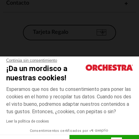
Contacto
Tarjeta Regalo
Condiciones generales de venta
Continúa sin consentimiento
¡Da un mordisco a
Aviso Legal
*Condiciones de las ofertas actuales
nuestras cookies!
Datos personales
Esperamos que nos des tu consentimiento para poner las
Gestión de las cookies
cookies en el horno y recopilar tus datos. Cuando nos des
Accesibilidad: no conforme
el visto bueno, podremos adaptar nuestros contenidos a
1
Ecru
Ecru
mes
Orchestra adhiere al código de ética de la Federación Francesa de comercio
tus gustos. Entonces, ¿cookies, con pepitas o sin?
electrónico y venta a distancia (FEVAD) y al sistema de mediación de
comercio electrónico.
Leer la política de cookies
El pago medidante
is already available
Consentimientos certificados por
España
Lista d
ELIGE UNA TALLA