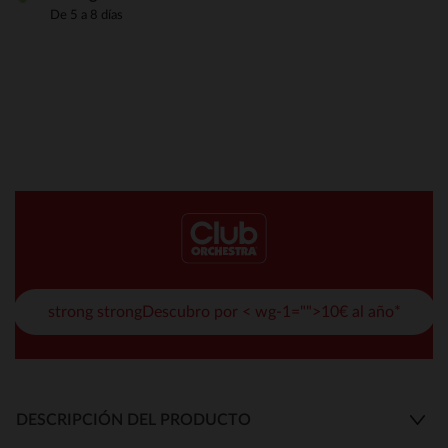
De 5 a 8 días
strong strongDescubro por < wg-1="">10€ al año*
DESCRIPCIÓN DEL PRODUCTO