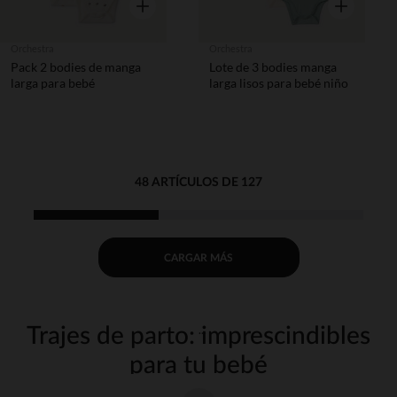
Vista rápida
Vista rápida
Orchestra
Orchestra
Pack 2 bodies de manga
Lote de 3 bodies manga
larga para bebé
larga lisos para bebé niño
48 ARTÍCULOS DE 127
CARGAR MÁS
Trajes de parto: imprescindibles
para tu bebé
En Orchestra sabemos que los strong wg-1="strongson