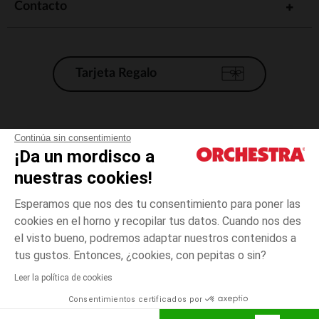
Al optar por los bodis para recién nacidos Orchestra, estás optando
Contacto
por strong wg-1="strongstrong wg-2="strongy strong wg-
3="strongGracias a nuestra experiencia y nuestro compromiso con la
satisfacción del cliente, podrás vestir a tu bebé con total tranquilidad.
¡No lo dudes más y descubre ahora nuestra colección!
Tarjeta Regalo
Condiciones generales de venta
Continúa sin consentimiento
¡Da un mordisco a
Aviso Legal
*Condiciones de las ofertas actuales
nuestras cookies!
Datos personales
Esperamos que nos des tu consentimiento para poner las
Gestión de las cookies
cookies en el horno y recopilar tus datos. Cuando nos des
Accesibilidad: no conforme
el visto bueno, podremos adaptar nuestros contenidos a
Orchestra adhiere al código de ética de la Federación Francesa de comercio
tus gustos. Entonces, ¿cookies, con pepitas o sin?
electrónico y venta a distancia (FEVAD) y al sistema de mediación de
comercio electrónico.
Leer la política de cookies
Consentimientos certificados por
España