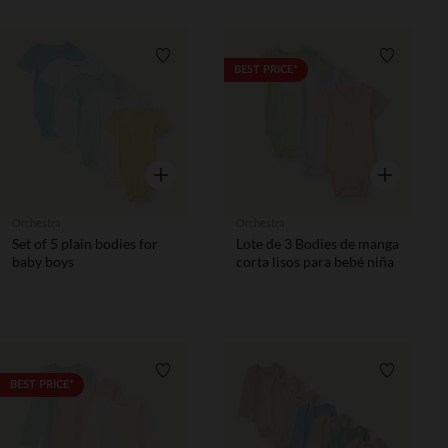
Lista de requisitos
Lista de 
BEST PRICE*
Vista rápida
Vista rápida
Orchestra
Orchestra
Set of 5 plain bodies for
Lote de 3 Bodies de manga
baby boys
corta lisos para bebé niña
Lista de requisitos
Lista de 
BEST PRICE*