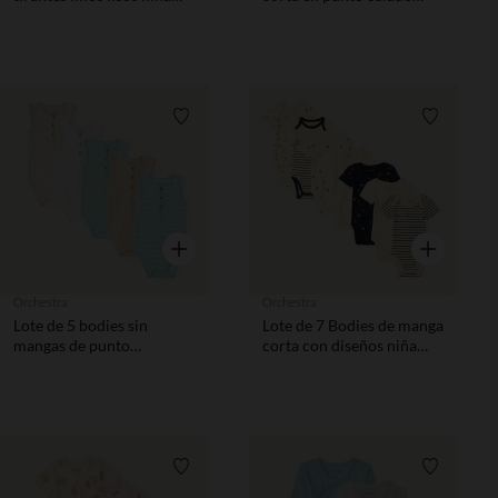
bebé
para bebé niña
Lista de requisitos
Lista de 
Vista rápida
Vista rápida
Orchestra
Orchestra
Lote de 5 bodies sin
Lote de 7 Bodies de manga
mangas de punto
corta con diseños niña
acanalado para bebé niño
bebé
Lista de requisitos
Lista de 