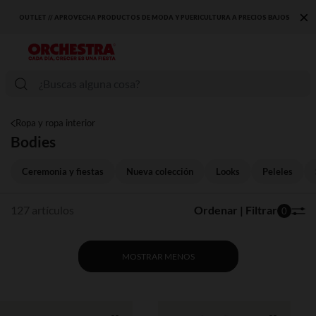
×
DESCUBRE LA NUEVA COLECCIÓN QUE TE ENCANTARÁ ☀️
Ropa y ropa interior
Bodies
Ceremonia y fiestas
Nueva colección
Looks
Peleles
127 artículos
Ordenar | Filtrar
0
MOSTRAR MENOS