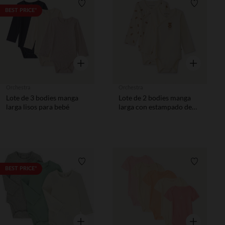
Lista de requisitos
Lista de 
BEST PRICE*
Vista rápida
Vista rápida
Orchestra
Orchestra
Lote de 3 bodies manga
Lote de 2 bodies manga
larga lisos para bebé
larga con estampado de
ositos para bebé.
Lista de requisitos
Lista de 
BEST PRICE*
Vista rápida
Vista rápida