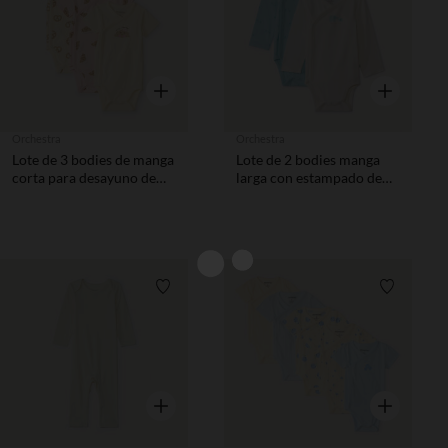
Vista rápida
Vista rápida
Orchestra
Orchestra
Lote de 3 bodies de manga
Lote de 2 bodies manga
corta para desayuno de
larga con estampado de
niña bebé
elefantes para bebé niño
Lista de requisitos
Lista de 
Vista rápida
Vista rápida