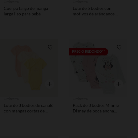
Orchestra
Orchestra
Cuerpo largo de manga
Lote de 5 bodies con
larga liso para bebé
motivos de arándanos
para bebé niña con
diferentes aberturas
según la edad.
Lista de requisitos
Lista de 
PRECIO REDONDO**
Vista rápida
Vista rápida
Orchestra
Orchestra
Lote de 3 bodies de canalé
Pack de 3 bodies Minnie
con mangas cortas de
Disney de boca ancha
Winnie Disney para bebé
para bebés y niñas con
niña
diferentes aperturas
según la edad.