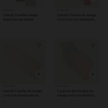
Orchestra
Orchestra
Lote de 3 bodies manga
Lote de 5 bodies de manga
larga lisos para bebé
corta lisos con estampado
niña bebé
Lista de requisitos
Lista de 
Vista rápida
Vista rápida
Orchestra
Orchestra
Lote de 7 bodies de manga
Conjunto de 5 bodies de
corta con estampado de
manga corta con diseños
desayuno para bebé niña
para bebé niña