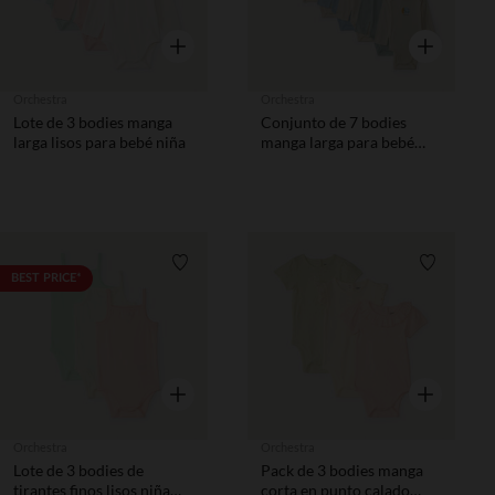
Vista rápida
Vista rápida
Orchestra
Orchestra
Lote de 3 bodies manga
Conjunto de 7 bodies
larga lisos para bebé niña
manga larga para bebé
niño.
Lista de requisitos
Lista de 
BEST PRICE*
Vista rápida
Vista rápida
Orchestra
Orchestra
Lote de 3 bodies de
Pack de 3 bodies manga
tirantes finos lisos niña
corta en punto calado