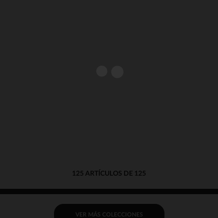
Nuestra plataforma le permite adaptar y gestionar su configu
125 ARTÍCULOS DE 125
VER MÁS COLECCIONES