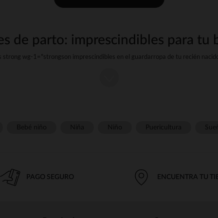
es de parto: imprescindibles para tu
 strong wg-1="strongson imprescindibles en el guardarropa de tu recién nacid
ue combinan strong wg-2="strongstrong wg-3="strongy strong wg-4="strongpa
momento.
Materiales suaves y transpirables
delicada. Para garantizar un confort óptimo, hemos seleccionado strong wg-1=""
rong wg-3="strongo incluso el strong wg-4="strongEstas fibras suaves y trans
temperatura de su hijo y previenen la irritación de la piel.
Bebé niño
Niña
Niño
Puericultura
Sue
Modelos prácticos e ingeniosos
cidos tienen strong wg-1="strongfáciles de usar, ubicados en la entrepierna y 
bién cuentan con una strong wg-2="">apertura en strongen la parte delantera,
PAGO SEGURO
ENCUENTRA TU T
n encontrarás bodis de strong wg-3="">manga strongo strong wg-4="strongapt
Una amplia gama de colores y sellos
na edad temprana, nuestra colección de bodis para recién nacido está disponib