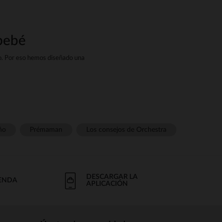
 bebé
o. Por eso hemos diseñado una
ra acompañar a tu bebé en cada
>materiales strongcomo el strong
pirables ayudan a regular la
ño
Prémaman
Los consejos de Orchestra
en la espalda, para cambiarlos
 ideal para pasar la cabecita de
DESCARGAR LA
IENDA
os para todas las estaciones.
APLICACIÓN
le en multitud de strong wg-