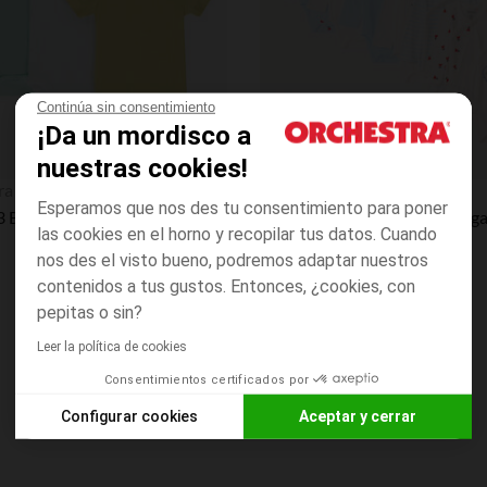
Continúa sin consentimiento
¡Da un mordisco a
nuestras cookies!
Vista rápida
ra
Orchestra
Esperamos que nos des tu consentimiento para poner
Lote de 3 Bodies de manga corta lisos para bebé niño
las cookies en el horno y recopilar tus datos. Cuando
nos des el visto bueno, podremos adaptar nuestros
contenidos a tus gustos. Entonces, ¿cookies, con
pepitas o sin?
Leer la política de cookies
Consentimientos certificados por
Configurar cookies
Aceptar y cerrar
Consentimiento de Axeptio
Plataforma de gestión de consentimientos: personalice sus 