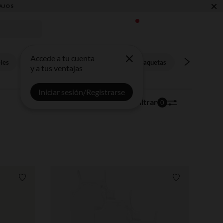
×
AJOS
Accede a tu cuenta
les
Sacos de dormir
Chaquetas punto,chaquetas
Abrigos,buzos
y a tus ventajas
Iniciar sesión/Registrarse
125 artículos
Ordenar | Filtrar
0
Lista de requisitos
Lista de requi