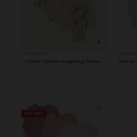
Vista rápida
Orchestra
Orchest
Lote de 3 bodies manga larga Marie Les Aristochats Disney para bebé niña con cierres diferentes según la edad
Lista de requisitos
BEST PRICE*