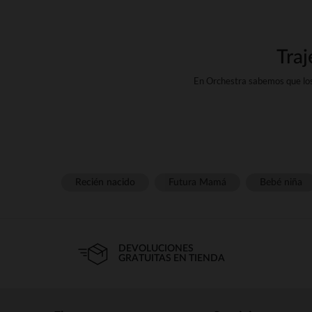
Traj
En Orchestra sabemos que los
colección de bodis de parto q
La piel de tu bebé es frágil y 
wg-2="">algodón strongel st
Recién nacido
Futura Mamá
Bebé niña
Nuestros bodis para recién na
fácilmente. Algunos modelos tam
DEVOLUCIONES
tu bebé con suavidad. Tambié
GRATUITAS EN TIENDA
Porque la moda comienza a u