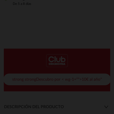
De 5 a 8 días
strong strongDescubro por < wg-1="">10€ al año*
DESCRIPCIÓN DEL PRODUCTO