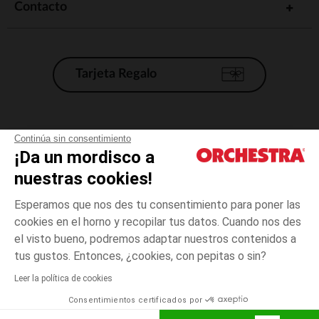
Contacto
Tarjeta Regalo
Condiciones generales de venta
Continúa sin consentimiento
¡Da un mordisco a
Aviso Legal
*Condiciones de las ofertas actuales
nuestras cookies!
Datos personales
Esperamos que nos des tu consentimiento para poner las
Gestión de las cookies
cookies en el horno y recopilar tus datos. Cuando nos des
Accesibilidad: no conforme
el visto bueno, podremos adaptar nuestros contenidos a
3
Crudo
Crudo
meses
Orchestra adhiere al código de ética de la Federación Francesa de comercio
tus gustos. Entonces, ¿cookies, con pepitas o sin?
electrónico y venta a distancia (FEVAD) y al sistema de mediación de
comercio electrónico.
Leer la política de cookies
El pago medidante
is already available
Consentimientos certificados por
España
Lista d
AÑADIR A LA CESTA