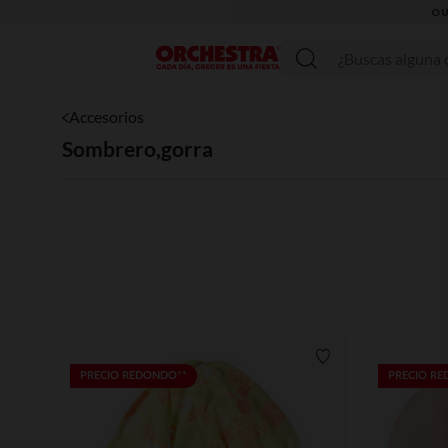
OU
Menú
Accesorios
Sombrero,gorra
Lista de requisitos
PRECIO REDONDO**
PRECIO R