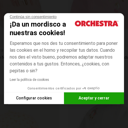
Continúa sin consentimiento
¡Da un mordisco a
nuestras cookies!
Esperamos que nos des tu consentimiento para poner
Vista rápida
ra
Orchestra
las cookies en el horno y recopilar tus datos. Cuando
nos des el visto bueno, podremos adaptar nuestros
Gorra de felpa con bordado 3DHappy" para bebé niña
contenidos a tus gustos. Entonces, ¿cookies, con
pepitas o sin?
Leer la política de cookies
Consentimientos certificados por
Configurar cookies
Aceptar y cerrar
Lista de requisitos
Axeptio consent
Plataforma de Gestión de Consentimiento: Personaliza tus O
Nuestra plataforma te permite personalizar y gestionar tus aj