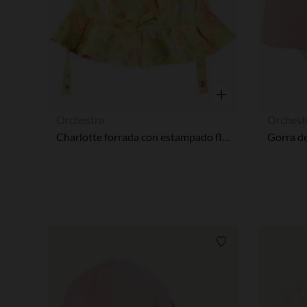
Vista rápida
Orchestra
Orchest
Charlotte forrada con estampado floral para bebé niña
Lista de requisitos