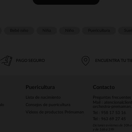
Bebé niño
Niña
Niño
Puericultura
Sue
PAGO SEGURO
ENCUENTRA TU T
Puericultura
Contacto
Lista de nacimiento
Preguntas frecuentes
Mail : atencionalclie
alo
Consejos de puericultura
orchestra-premaman
Vídeos de productos Prémaman
Tel : 958 17 53 16
Tel : 963 69 27 45
De lunes a viernes de 10h 
y de 16h a 19h