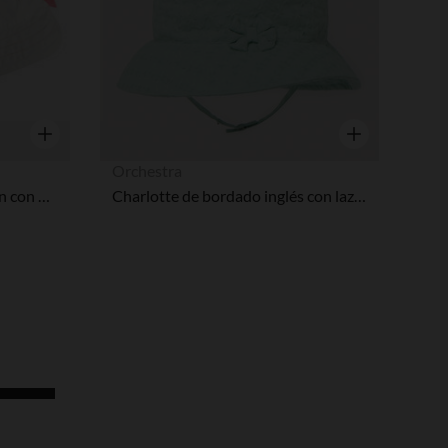
Vista rápida
Vista rápida
Orchestra
Gorro de popelina de algodón con estampado de fantasía
Charlotte de bordado inglés con lazo niña