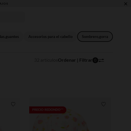
×
AJOS
das,guantes
Accesorios para el cabello
Sombrero,gorra
32 artículos
Ordenar | Filtrar
0
Lista de requisitos
Lista de requi
PRECIO REDONDO**