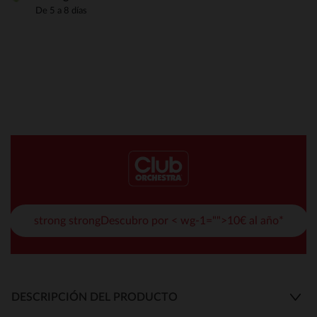
De 5 a 8 días
strong strongDescubro por < wg-1="">10€ al año*
DESCRIPCIÓN DEL PRODUCTO