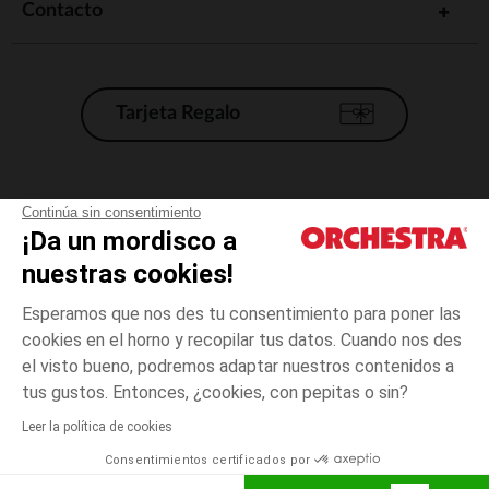
Contacto
Tarjeta Regalo
Condiciones generales de venta
Continúa sin consentimiento
¡Da un mordisco a
Aviso Legal
*Condiciones de las ofertas actuales
nuestras cookies!
Datos personales
Esperamos que nos des tu consentimiento para poner las
Gestión de las cookies
cookies en el horno y recopilar tus datos. Cuando nos des
Accesibilidad: no conforme
el visto bueno, podremos adaptar nuestros contenidos a
14
Rosa
Rosa
años
Orchestra adhiere al código de ética de la Federación Francesa de comercio
tus gustos. Entonces, ¿cookies, con pepitas o sin?
electrónico y venta a distancia (FEVAD) y al sistema de mediación de
comercio electrónico.
Leer la política de cookies
El pago medidante
is already available
Consentimientos certificados por
España
Lista d
ELIGE UNA TALLA