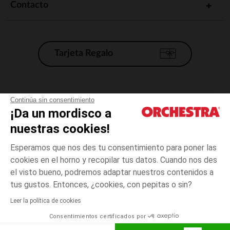
Contacto
Tarjeta Regalo
Condiciones generales de venta
Continúa sin consentimiento
¡Da un mordisco a
Aviso Legal
*Condiciones de las ofertas actuales
nuestras cookies!
Datos personales
Esperamos que nos des tu consentimiento para poner las
Gestión de las cookies
cookies en el horno y recopilar tus datos. Cuando nos des
Accesibilidad: no conforme
el visto bueno, podremos adaptar nuestros contenidos a
6
Azul
Azul
años
Orchestra adhiere al código de ética de la Federación Francesa de comercio
tus gustos. Entonces, ¿cookies, con pepitas o sin?
electrónico y venta a distancia (FEVAD) y al sistema de mediación de
comercio electrónico.
Leer la política de cookies
El pago medidante
is already available
Consentimientos certificados por
España
Lista d
AÑADIR A LA CESTA