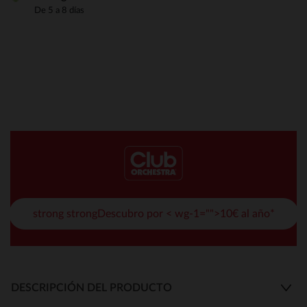
De 5 a 8 días
strong strongDescubro por < wg-1="">10€ al año*
DESCRIPCIÓN DEL PRODUCTO