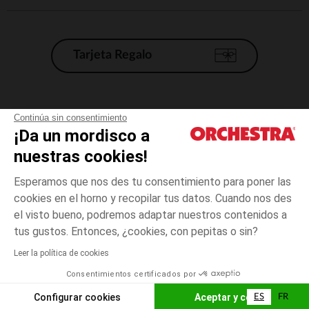
Tarjeta Regalo
Condiciones generales de venta
Continúa sin consentimiento
¡Da un mordisco a
Aviso Legal
*Condiciones de las ofertas actuales
nuestras cookies!
Datos personales
Esperamos que nos des tu consentimiento para poner las
Gestión de las cookies
cookies en el horno y recopilar tus datos. Cuando nos des
Accesibilidad: no conforme
el visto bueno, podremos adaptar nuestros contenidos a
talla
Verde
Verde
unica
Orchestra adhiere al código de ética de la Federación Francesa de comercio
tus gustos. Entonces, ¿cookies, con pepitas o sin?
electrónico y venta a distancia (FEVAD) y al sistema de mediación de
comercio electrónico.
Leer la política de cookies
El pago medidante
is already available
Consentimientos certificados por
España
Lista d
ELIGE UNA TALLA
Configurar cookies
Aceptar y cerrar
ES
FR