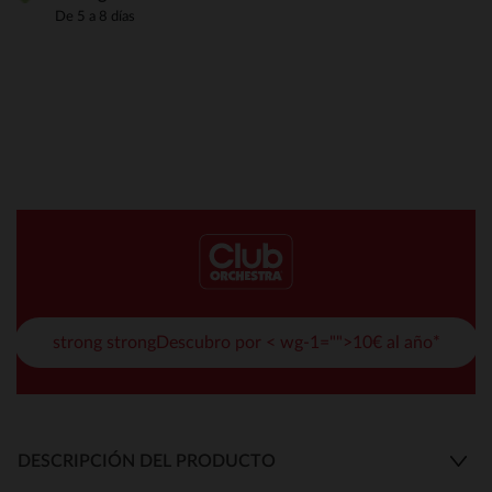
De 5 a 8 días
strong strongDescubro por < wg-1="">10€ al año*
DESCRIPCIÓN DEL PRODUCTO