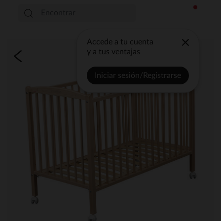
Accede a tu cuenta
y a tus ventajas
Iniciar sesión/Registrarse