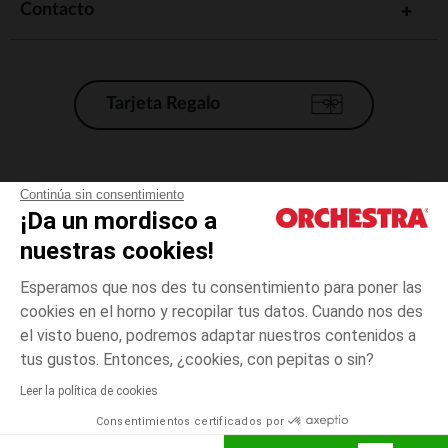
Contacto
Tarjeta Regalo
Condiciones generales de venta
Continúa sin consentimiento
¡Da un mordisco a
Aviso Legal
*Condiciones de las ofertas actuales
nuestras cookies!
Datos personales
Esperamos que nos des tu consentimiento para poner las
Gestión de las cookies
cookies en el horno y recopilar tus datos. Cuando nos des
Accesibilidad: no conforme
el visto bueno, podremos adaptar nuestros contenidos a
talla
Multicolor
Multicolor
unica
Orchestra adhiere al código de ética de la Federación Francesa de comercio
tus gustos. Entonces, ¿cookies, con pepitas o sin?
electrónico y venta a distancia (FEVAD) y al sistema de mediación de
comercio electrónico.
Leer la política de cookies
El pago medidante
is already available
Consentimientos certificados por
España
Lista d
ELIGE UNA TALLA