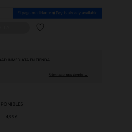
El pago medidante
is already available
Lista de deseos
ALLA
DAD INMEDIATA EN TIENDA
Seleccione una tienda →
SPONIBLES
4,95 €
o