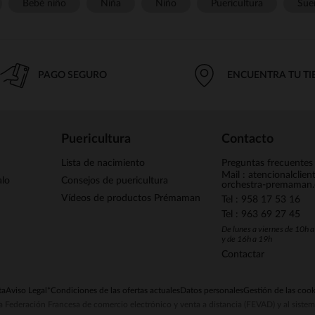
Bebé niño
Niña
Niño
Puericultura
Sue
PAGO SEGURO
ENCUENTRA TU T
Puericultura
Contacto
Lista de nacimiento
Preguntas frecuentes
Mail : atencionalclie
alo
Consejos de puericultura
orchestra-premaman
Vídeos de productos Prémaman
Tel : 958 17 53 16
Tel : 963 69 27 45
De lunes a viernes de 10h 
y de 16h a 19h
Contactar
ta
Aviso Legal
*Condiciones de las ofertas actuales
Datos personales
Gestión de las cook
la Federación Francesa de comercio electrónico y venta a distancia (FEVAD) y al sist