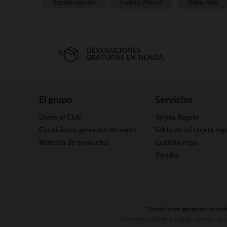
Recién nacido
Futura Mamá
Bebé niña
DEVOLUCIONES
GRATUITAS EN TIENDA
El grupo
Servicios
Únete al Club
Tarjeta Regalo
Condiciones generales de venta
Saldo de mi tarjeta reg
Retirada de productos
Cuidado ropa
Tiendas
Condiciones generales de ven
Orchestra adhiere al código de ética de 