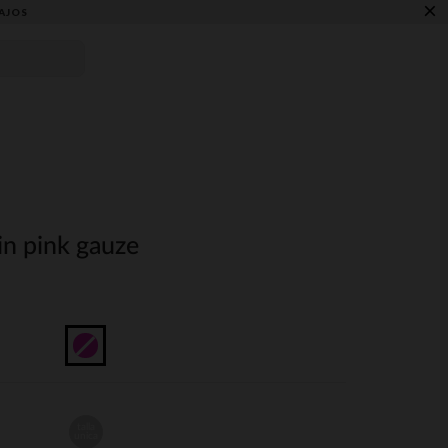
×
AJOS
in pink gauze
talla
unica