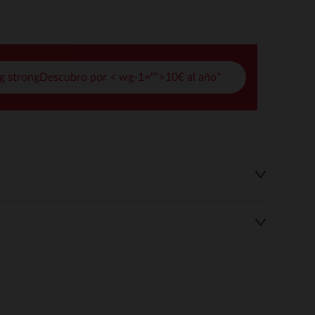
pciones
ustes de privacidad, garantizando el cumplimiento de las regula
g strongDescubro por < wg-1="">10€ al año*