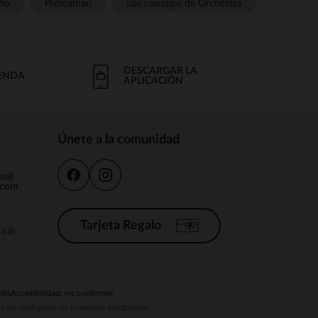
ño
Prémaman
Los consejos de Orchestra
DESCARGAR LA
IENDA
APLICACIÓN
Únete a la comunidad
nte@
.com
Tarjeta Regalo
a 14h
ies
Accesibilidad: no conforme
ema de mediación de comercio electrónico.