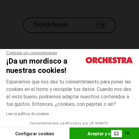
Tarjeta Regalo
Condiciones generales de venta
Continúa sin consentimiento
¡Da un mordisco a
Aviso Legal
*Condiciones de las ofertas actuales
nuestras cookies!
Datos personales
Esperamos que nos des tu consentimiento para poner las
Gestión de las cookies
cookies en el horno y recopilar tus datos. Cuando nos des
Accesibilidad: no conforme
el visto bueno, podremos adaptar nuestros contenidos a
talla
Crudo
Crudo
unica
Orchestra adhiere al código de ética de la Federación Francesa de comercio
tus gustos. Entonces, ¿cookies, con pepitas o sin?
electrónico y venta a distancia (FEVAD) y al sistema de mediación de
comercio electrónico.
Leer la política de cookies
El pago medidante
is already available
Consentimientos certificados por
España
Lista d
AÑADIR A LA CESTA
Configurar cookies
Aceptar y cerrar
ES
FR