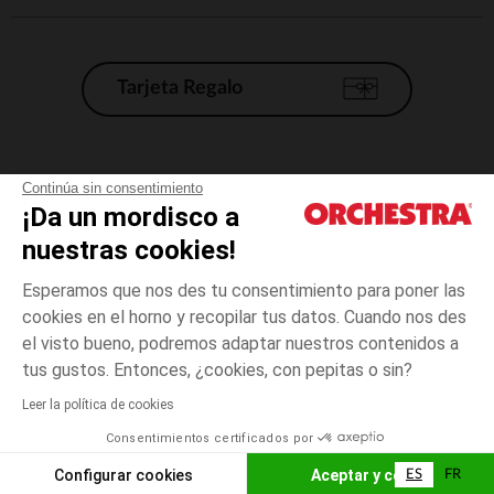
Tarjeta Regalo
Condiciones generales de venta
Continúa sin consentimiento
¡Da un mordisco a
Aviso Legal
*Condiciones de las ofertas actuales
nuestras cookies!
Datos personales
Esperamos que nos des tu consentimiento para poner las
Gestión de las cookies
cookies en el horno y recopilar tus datos. Cuando nos des
Accesibilidad: no conforme
el visto bueno, podremos adaptar nuestros contenidos a
talla
Multicolor
Multicolor
unica
Orchestra adhiere al código de ética de la Federación Francesa de comercio
tus gustos. Entonces, ¿cookies, con pepitas o sin?
electrónico y venta a distancia (FEVAD) y al sistema de mediación de
comercio electrónico.
Leer la política de cookies
El pago medidante
is already available
Consentimientos certificados por
España
Lista d
ELIGE UNA TALLA
Configurar cookies
Aceptar y cerrar
ES
FR