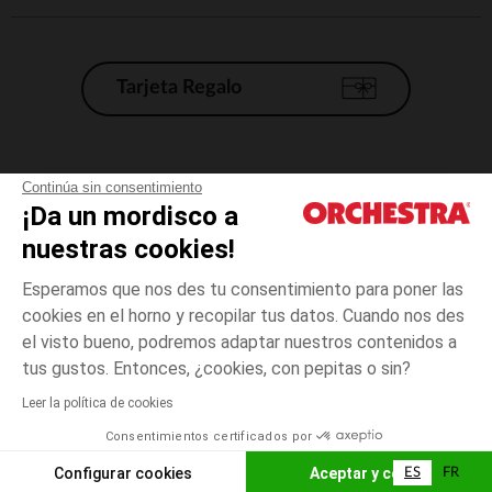
Tarjeta Regalo
Condiciones generales de venta
Continúa sin consentimiento
¡Da un mordisco a
Aviso Legal
*Condiciones de las ofertas actuales
nuestras cookies!
Datos personales
Esperamos que nos des tu consentimiento para poner las
Gestión de las cookies
cookies en el horno y recopilar tus datos. Cuando nos des
Accesibilidad: no conforme
el visto bueno, podremos adaptar nuestros contenidos a
talla
Naranja
Naranja
unica
Orchestra adhiere al código de ética de la Federación Francesa de comercio
tus gustos. Entonces, ¿cookies, con pepitas o sin?
electrónico y venta a distancia (FEVAD) y al sistema de mediación de
comercio electrónico.
Leer la política de cookies
El pago medidante
is already available
Consentimientos certificados por
España
Lista d
ELIGE UNA TALLA
Configurar cookies
Aceptar y cerrar
ES
FR