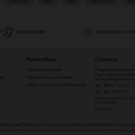
Bebé niño
Niña
Niño
Puericultura
Sue
PAGO SEGURO
ENCUENTRA TU T
Puericultura
Contacto
Lista de nacimiento
Preguntas frecuentes
Mail : atencionalclie
alo
Consejos de puericultura
orchestra-premaman
Vídeos de productos Prémaman
Tel : 958 17 53 16
Tel : 963 69 27 45
De lunes a viernes de 10h 
y de 16h a 19h
Contactar
ta
Aviso Legal
*Condiciones de las ofertas actuales
Datos personales
Gestión de las cook
la Federación Francesa de comercio electrónico y venta a distancia (FEVAD) y al sist