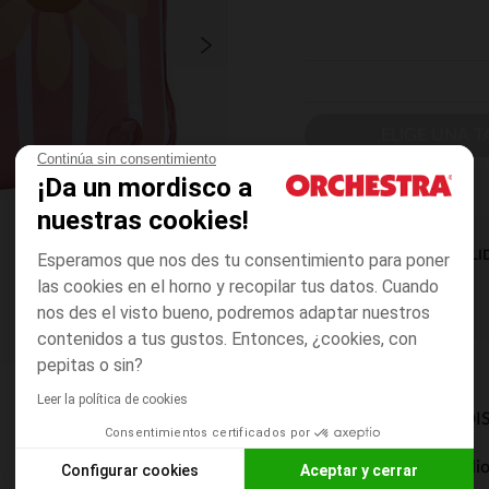
ELIGE UNA T
Continúa sin consentimiento
¡Da un mordisco a
nuestras cookies!
DISPONIBILI
Esperamos que nos des tu consentimiento para poner
las cookies en el horno y recopilar tus datos. Cuando
nos des el visto bueno, podremos adaptar nuestros
contenidos a tus gustos. Entonces, ¿cookies, con
pepitas o sin?
Leer la política de cookies
MODOS DE ENVÍO DI
Consentimientos certificados por
Entrega a domicili
Configurar cookies
Aceptar y cerrar