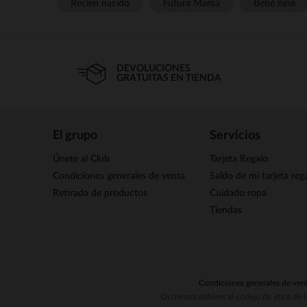
Recién nacido
Futura Mamá
Bebé niña
DEVOLUCIONES
GRATUITAS EN TIENDA
El grupo
Servicios
Únete al Club
Tarjeta Regalo
Condiciones generales de venta
Saldo de mi tarjeta reg
Retirada de productos
Cuidado ropa
Tiendas
Condiciones generales de ven
Orchestra adhiere al código de ética de 