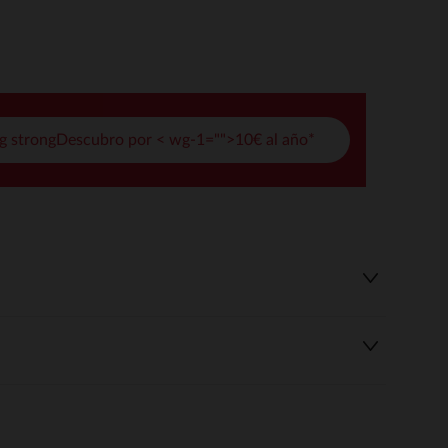
pciones
ustes de privacidad, garantizando el cumplimiento de las regula
g strongDescubro por < wg-1="">10€ al año*