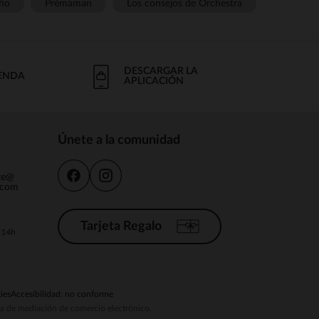
ño
Prémaman
Los consejos de Orchestra
DESCARGAR LA
IENDA
APLICACIÓN
Únete a la comunidad
nte@
.com
Tarjeta Regalo
a 14h
ies
Accesibilidad: no conforme
ema de mediación de comercio electrónico.