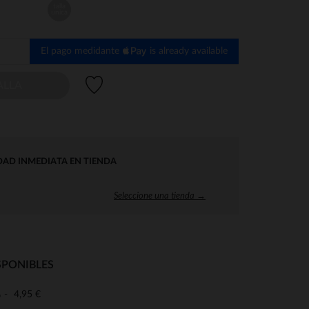
talla
unica
El pago medidante
is already available
Lista de deseos
ALLA
DAD INMEDIATA EN TIENDA
Seleccione una tienda →
SPONIBLES
4,95 €
o