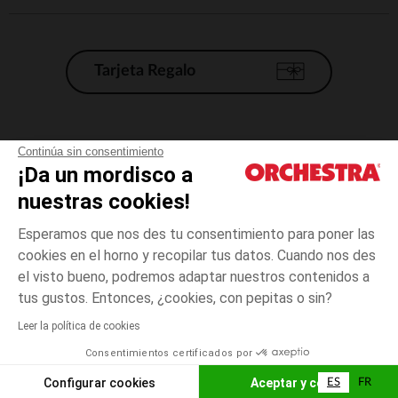
Tarjeta Regalo
Condiciones generales de venta
Continúa sin consentimiento
¡Da un mordisco a
Aviso Legal
*Condiciones de las ofertas actuales
nuestras cookies!
Datos personales
Esperamos que nos des tu consentimiento para poner las
Gestión de las cookies
cookies en el horno y recopilar tus datos. Cuando nos des
Accesibilidad: no conforme
el visto bueno, podremos adaptar nuestros contenidos a
talla
Blanc
Blanc
unica
Orchestra adhiere al código de ética de la Federación Francesa de comercio
tus gustos. Entonces, ¿cookies, con pepitas o sin?
electrónico y venta a distancia (FEVAD) y al sistema de mediación de
comercio electrónico.
Leer la política de cookies
El pago medidante
is already available
Consentimientos certificados por
España
Lista d
AÑADIR A LA CESTA
Configurar cookies
Aceptar y cerrar
ES
FR