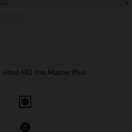
×
AJOS
 vídeo HD Yoo Master Plus
talla
unica