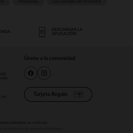
ño
Prémaman
Los consejos de Orchestra
DESCARGAR LA
IENDA
APLICACIÓN
Únete a la comunidad
nte@
.com
Tarjeta Regalo
a 14h
ies
Accesibilidad: no conforme
ema de mediación de comercio electrónico.