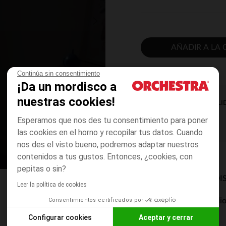
AÑADIR A LA 
Continúa sin consentimiento
¡Da un mordisco a
nuestras cookies!
DISPONIBILI
Esperamos que nos des tu consentimiento para poner
las cookies en el horno y recopilar tus datos. Cuando
nos des el visto bueno, podremos adaptar nuestros
contenidos a tus gustos. Entonces, ¿cookies, con
pepitas o sin?
MODOS DE ENVÍO DI
Leer la política de cookies
Consentimientos certificados por
Entrega a domicili
De 5 a 8 días
Configurar cookies
Aceptar y cerrar