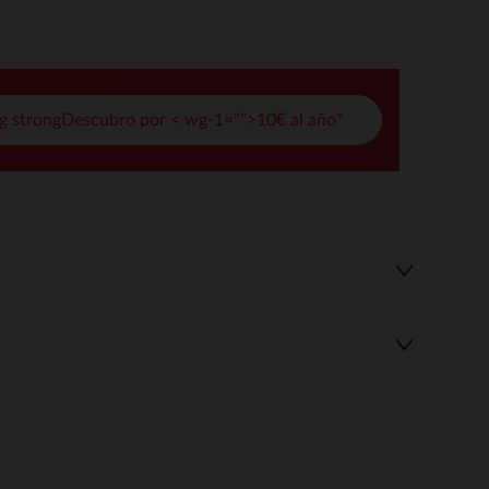
pciones
ustes de privacidad, garantizando el cumplimiento de las regula
g strongDescubro por < wg-1="">10€ al año*