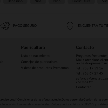
Bebé niño
Niña
Niño
Puericultura
Sue
PAGO SEGURO
ENCUENTRA TU T
Puericultura
Contacto
Lista de nacimiento
Preguntas frecuentes
Mail : atencionalclie
alo
Consejos de puericultura
orchestra-premaman
Vídeos de productos Prémaman
Tel : 958 17 53 16
Tel : 963 69 27 45
De lunes a viernes de 10h 
y de 16h a 19h
Contactar
ta
Aviso Legal
*Condiciones de las ofertas actuales
Datos personales
Gestión de las cook
la Federación Francesa de comercio electrónico y venta a distancia (FEVAD) y al sist