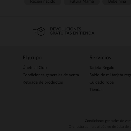
Recién nacido
Futura Mamá
Bebé niña
DEVOLUCIONES
GRATUITAS EN TIENDA
El grupo
Servicios
Únete al Club
Tarjeta Regalo
Condiciones generales de venta
Saldo de mi tarjeta reg
Retirada de productos
Cuidado ropa
Tiendas
Condiciones generales de ven
Orchestra adhiere al código de ética de 