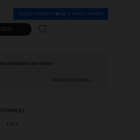
El pago medidante
is already available
Lista de deseos
CESTA
DAD INMEDIATA EN TIENDA
Seleccione una tienda →
SPONIBLES
4,95 €
o