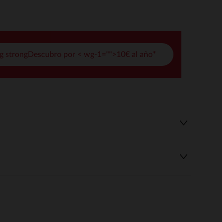
pciones
ustes de privacidad, garantizando el cumplimiento de las regula
g strongDescubro por < wg-1="">10€ al año*