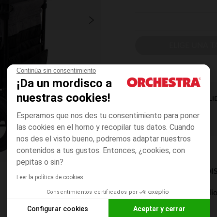
ELIGE UNA T
Continúa sin consentimiento
¡Da un mordisco a
nuestras cookies!
DISPONIBILI
Esperamos que nos des tu consentimiento para poner
las cookies en el horno y recopilar tus datos. Cuando
nos des el visto bueno, podremos adaptar nuestros
contenidos a tus gustos. Entonces, ¿cookies, con
pepitas o sin?
MODOS DE ENVÍO DI
Leer la política de cookies
Consentimientos certificados por
Entrega a domicili
De 5 a 8 días
Configurar cookies
Aceptar y cerrar