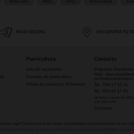
Bebé niño
Niña
Niño
Puericultura
Sue
PAGO SEGURO
ENCUENTRA TU T
Puericultura
Contacto
Lista de nacimiento
Preguntas frecuentes
Mail : atencionalclie
alo
Consejos de puericultura
orchestra-premaman
Vídeos de productos Prémaman
Tel : 958 17 53 16
Tel : 963 69 27 45
De lunes a viernes de 10h 
y de 16h a 19h
Contactar
ta
Aviso Legal
*Condiciones de las ofertas actuales
Datos personales
Gestión de las cook
la Federación Francesa de comercio electrónico y venta a distancia (FEVAD) y al sist