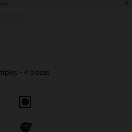
×
AJOS
iples - 4 plazas
talla
unica