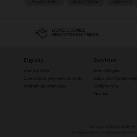
Recién nacido
Futura Mamá
Bebé niña
DEVOLUCIONES
GRATUITAS EN TIENDA
El grupo
Servicios
Únete al Club
Tarjeta Regalo
Condiciones generales de venta
Saldo de mi tarjeta reg
Retirada de productos
Cuidado ropa
Tiendas
Condiciones generales de ven
Orchestra adhiere al código de ética de 