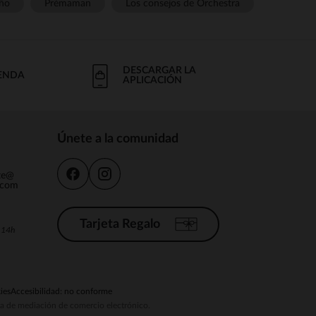
ño
Prémaman
Los consejos de Orchestra
DESCARGAR LA
IENDA
APLICACIÓN
Únete a la comunidad
nte@
.com
Tarjeta Regalo
a 14h
ies
Accesibilidad: no conforme
ema de mediación de comercio electrónico.