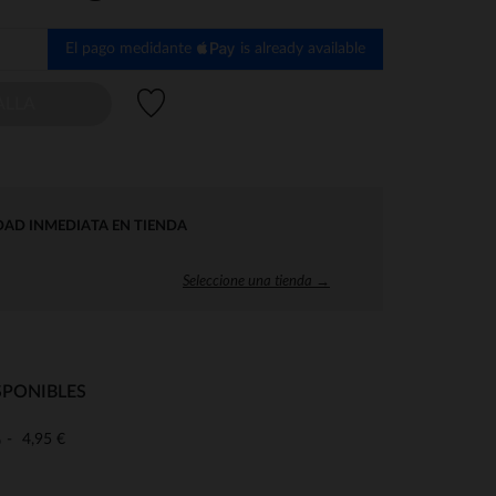
El pago medidante
is already available
Lista de deseos
ALLA
DAD INMEDIATA EN TIENDA
Seleccione una tienda →
SPONIBLES
4,95 €
o