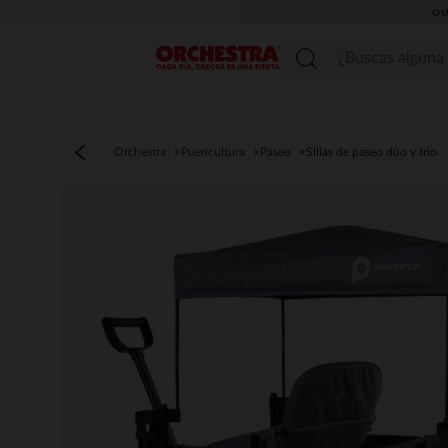
OU
Menú
Orchestra
Puericultura
Paseo
Sillas de paseo dúo y trio