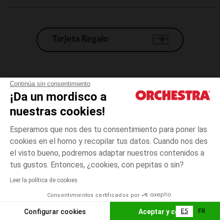
Tarjeta Regalo
Condiciones generales de venta
Continúa sin consentimiento
¡Da un mordisco a
Aviso Legal
*Condiciones de las ofertas actuales
nuestras cookies!
Datos personales
Esperamos que nos des tu consentimiento para poner las
Gestión de las cookies
cookies en el horno y recopilar tus datos. Cuando nos des
Accesibilidad: no conforme
el visto bueno, podremos adaptar nuestros contenidos a
talla
Beige
Beige
unica
Orchestra adhiere al código de ética de la Federación Francesa de comercio
tus gustos. Entonces, ¿cookies, con pepitas o sin?
electrónico y venta a distancia (FEVAD) y al sistema de mediación de
comercio electrónico.
Leer la política de cookies
El pago medidante
is already available
Consentimientos certificados por
España
Lista d
AÑADIR A LA CESTA
Configurar cookies
Aceptar y cerrar
ES
FR