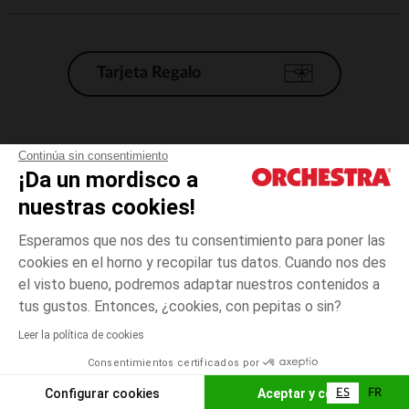
Tarjeta Regalo
Condiciones generales de venta
Continúa sin consentimiento
¡Da un mordisco a
Aviso Legal
*Condiciones de las ofertas actuales
nuestras cookies!
Datos personales
Esperamos que nos des tu consentimiento para poner las
Gestión de las cookies
cookies en el horno y recopilar tus datos. Cuando nos des
Accesibilidad: no conforme
el visto bueno, podremos adaptar nuestros contenidos a
talla
Gris
Gris
unica
Orchestra adhiere al código de ética de la Federación Francesa de comercio
tus gustos. Entonces, ¿cookies, con pepitas o sin?
electrónico y venta a distancia (FEVAD) y al sistema de mediación de
comercio electrónico.
Leer la política de cookies
El pago medidante
is already available
Consentimientos certificados por
España
Lista d
AÑADIR A LA CESTA
Configurar cookies
Aceptar y cerrar
ES
FR