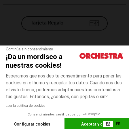
Tarjeta Regalo
Condiciones generales de venta
Continúa sin consentimiento
¡Da un mordisco a
Aviso Legal
*Condiciones de las ofertas actuales
nuestras cookies!
Datos personales
Esperamos que nos des tu consentimiento para poner las
Gestión de las cookies
cookies en el horno y recopilar tus datos. Cuando nos des
Accesibilidad: no conforme
el visto bueno, podremos adaptar nuestros contenidos a
talla
Negro
Negro
unica
Orchestra adhiere al código de ética de la Federación Francesa de comercio
tus gustos. Entonces, ¿cookies, con pepitas o sin?
electrónico y venta a distancia (FEVAD) y al sistema de mediación de
comercio electrónico.
Leer la política de cookies
El pago medidante
is already available
Consentimientos certificados por
España
Lista d
AÑADIR A LA CESTA
Configurar cookies
Aceptar y cerrar
ES
FR