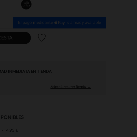
talla
unica
El pago medidante
is already available
Lista de deseos
CESTA
DAD INMEDIATA EN TIENDA
Seleccione una tienda →
SPONIBLES
4,95 €
o