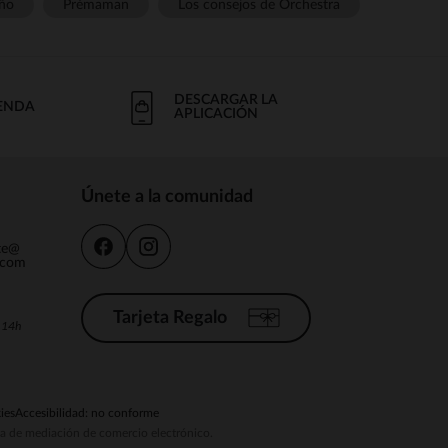
ño
Prémaman
Los consejos de Orchestra
DESCARGAR LA
IENDA
APLICACIÓN
Únete a la comunidad
nte@
.com
Tarjeta Regalo
a 14h
ies
Accesibilidad: no conforme
ema de mediación de comercio electrónico.