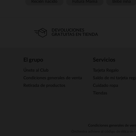
Recién nacido
Futura Mamá
Bebé niña
DEVOLUCIONES
GRATUITAS EN TIENDA
El grupo
Servicios
Únete al Club
Tarjeta Regalo
Condiciones generales de venta
Saldo de mi tarjeta reg
Retirada de productos
Cuidado ropa
Tiendas
Condiciones generales de ven
Orchestra adhiere al código de ética de 