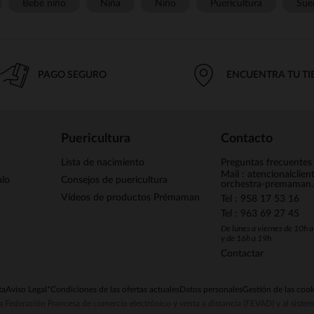
Bebé niño
Niña
Niño
Puericultura
Sue
PAGO SEGURO
ENCUENTRA TU T
Puericultura
Contacto
Lista de nacimiento
Preguntas frecuentes
Mail : atencionalclie
alo
Consejos de puericultura
orchestra-premaman
Vídeos de productos Prémaman
Tel : 958 17 53 16
Tel : 963 69 27 45
De lunes a viernes de 10h 
y de 16h a 19h
Contactar
ta
Aviso Legal
*Condiciones de las ofertas actuales
Datos personales
Gestión de las cook
la Federación Francesa de comercio electrónico y venta a distancia (FEVAD) y al sist