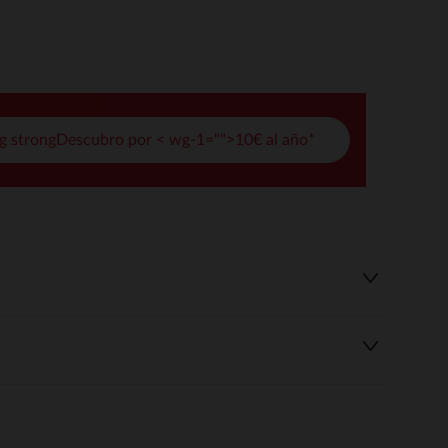
pciones
ustes de privacidad, garantizando el cumplimiento de las regula
g strongDescubro por < wg-1="">10€ al año*