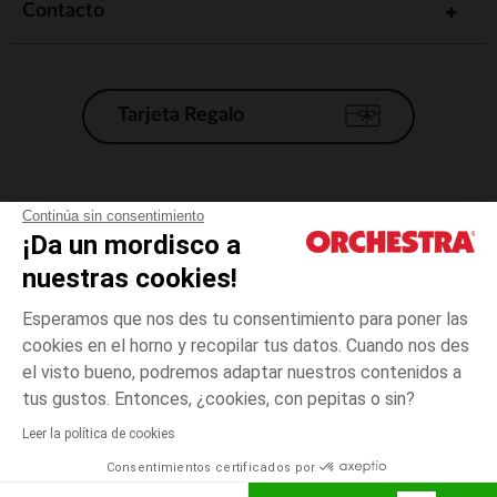
Contacto
Tarjeta Regalo
Condiciones generales de venta
Continúa sin consentimiento
¡Da un mordisco a
Aviso Legal
*Condiciones de las ofertas actuales
nuestras cookies!
Datos personales
Esperamos que nos des tu consentimiento para poner las
Gestión de las cookies
cookies en el horno y recopilar tus datos. Cuando nos des
Accesibilidad: no conforme
el visto bueno, podremos adaptar nuestros contenidos a
talla
Crudo
Crudo
unica
Orchestra adhiere al código de ética de la Federación Francesa de comercio
tus gustos. Entonces, ¿cookies, con pepitas o sin?
electrónico y venta a distancia (FEVAD) y al sistema de mediación de
comercio electrónico.
Leer la política de cookies
El pago medidante
is already available
Consentimientos certificados por
España
Lista d
AÑADIR A LA CESTA