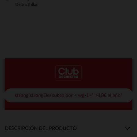
De 5 a 8 días
strong strongDescubro por < wg-1="">10€ al año*
DESCRIPCIÓN DEL PRODUCTO