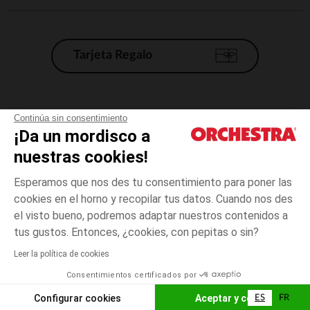
Tarjeta Regalo
Condiciones generales de venta
Continúa sin consentimiento
¡Da un mordisco a
Aviso Legal
*Condiciones de las ofertas actuales
nuestras cookies!
Datos personales
Esperamos que nos des tu consentimiento para poner las
Gestión de las cookies
cookies en el horno y recopilar tus datos. Cuando nos des
Accesibilidad: no conforme
el visto bueno, podremos adaptar nuestros contenidos a
talla
Gris
Gris
unica
Orchestra adhiere al código de ética de la Federación Francesa de comercio
tus gustos. Entonces, ¿cookies, con pepitas o sin?
electrónico y venta a distancia (FEVAD) y al sistema de mediación de
comercio electrónico.
Leer la política de cookies
El pago medidante
is already available
Consentimientos certificados por
España
Lista d
AÑADIR A LA CESTA
Configurar cookies
Aceptar y cerrar
ES
FR