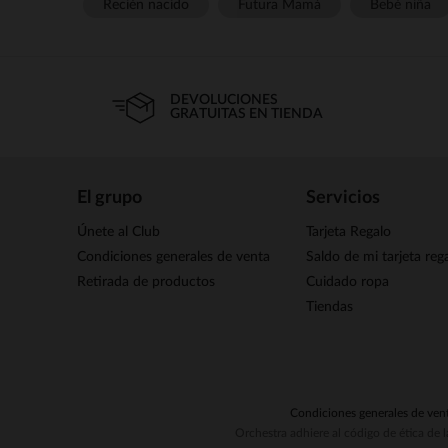
Recién nacido
Futura Mamá
Bebé niña
DEVOLUCIONES
GRATUITAS EN TIENDA
El grupo
Servicios
Únete al Club
Tarjeta Regalo
Condiciones generales de venta
Saldo de mi tarjeta reg
Retirada de productos
Cuidado ropa
Tiendas
Condiciones generales de ven
Orchestra adhiere al código de ética de 