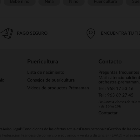
Bebé niño
Niña
Niño
Puericultura
Sue
PAGO SEGURO
ENCUENTRA TU T
Puericultura
Contacto
Lista de nacimiento
Preguntas frecuentes
Mail : atencionalclie
alo
Consejos de puericultura
orchestra-premaman
Vídeos de productos Prémaman
Tel : 958 17 53 16
Tel : 963 69 27 45
De lunes a viernes de 10h 
y de 16h a 19h
Contactar
ta
Aviso Legal
*Condiciones de las ofertas actuales
Datos personales
Gestión de las cook
la Federación Francesa de comercio electrónico y venta a distancia (FEVAD) y al sist