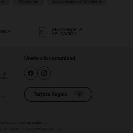
ño
Prémaman
Los consejos de Orchestra
DESCARGAR LA
IENDA
APLICACIÓN
Únete a la comunidad
nte@
.com
Tarjeta Regalo
a 14h
ies
Accesibilidad: no conforme
ema de mediación de comercio electrónico.