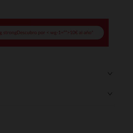
pciones
ustes de privacidad, garantizando el cumplimiento de las regula
g strongDescubro por < wg-1="">10€ al año*