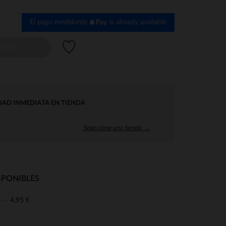
El pago medidante
is already available
Lista de deseos
ALLA
DAD INMEDIATA EN TIENDA
Seleccione una tienda →
SPONIBLES
4,95 €
o