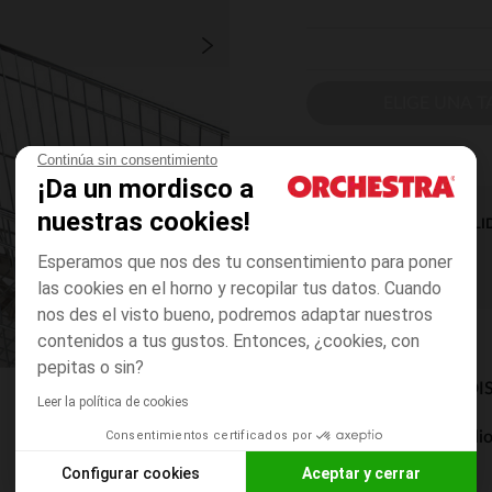
ELIGE UNA T
Continúa sin consentimiento
¡Da un mordisco a
nuestras cookies!
DISPONIBILI
Esperamos que nos des tu consentimiento para poner
las cookies en el horno y recopilar tus datos. Cuando
nos des el visto bueno, podremos adaptar nuestros
contenidos a tus gustos. Entonces, ¿cookies, con
pepitas o sin?
MODOS DE ENVÍO DI
Leer la política de cookies
Consentimientos certificados por
Entrega a domicili
De 5 a 8 días
Configurar cookies
Aceptar y cerrar