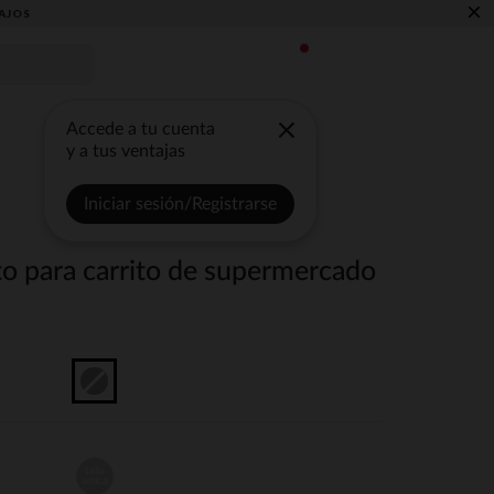
×
AJOS
Accede a tu cuenta
y a tus ventajas
Iniciar sesión/Registrarse
to para carrito de supermercado
talla
unica