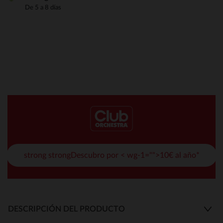
De 5 a 8 días
strong strongDescubro por < wg-1="">10€ al año*
DESCRIPCIÓN DEL PRODUCTO