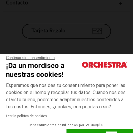
Contacto
Tarjeta Regalo
Condiciones generales de venta
Continúa sin consentimiento
¡Da un mordisco a
Aviso Legal
*Condiciones de las ofertas actuales
nuestras cookies!
Datos personales
Esperamos que nos des tu consentimiento para poner las
Gestión de las cookies
cookies en el horno y recopilar tus datos. Cuando nos des
Accesibilidad: no conforme
el visto bueno, podremos adaptar nuestros contenidos a
talla
Negro
Negro
unica
Orchestra adhiere al código de ética de la Federación Francesa de comercio
tus gustos. Entonces, ¿cookies, con pepitas o sin?
electrónico y venta a distancia (FEVAD) y al sistema de mediación de
comercio electrónico.
Leer la política de cookies
El pago medidante
is already available
Consentimientos certificados por
España
Lista d
AÑADIR A LA CESTA