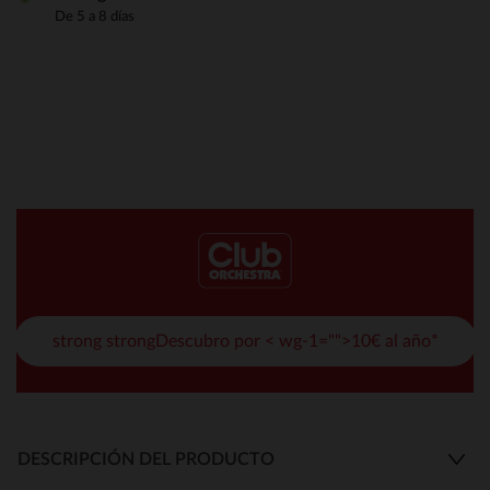
De 5 a 8 días
strong strongDescubro por < wg-1="">10€ al año*
DESCRIPCIÓN DEL PRODUCTO