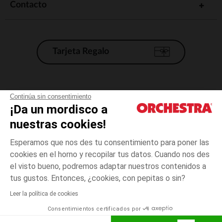
Contacto
Tarjeta Regalo
Condiciones generales de venta
Continúa sin consentimiento
¡Da un mordisco a
Aviso Legal
*Condiciones de las ofertas actuales
nuestras cookies!
Datos personales
Esperamos que nos des tu consentimiento para poner las
Gestión de las cookies
cookies en el horno y recopilar tus datos. Cuando nos des
Accesibilidad: no conforme
el visto bueno, podremos adaptar nuestros contenidos a
talla
Rosa
Rosa
unica
Orchestra adhiere al código de ética de la Federación Francesa de comercio
tus gustos. Entonces, ¿cookies, con pepitas o sin?
electrónico y venta a distancia (FEVAD) y al sistema de mediación de
comercio electrónico.
Leer la política de cookies
El pago medidante
is already available
Consentimientos certificados por
España
Lista d
AÑADIR A LA CESTA