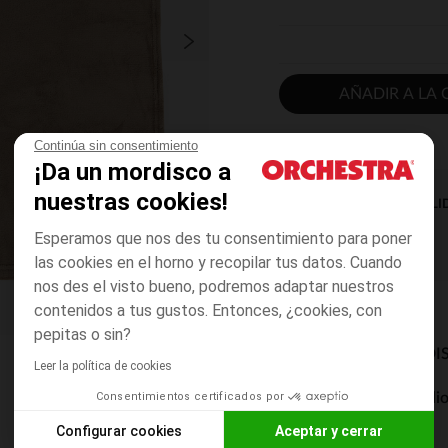
AÑADIR A LA 
Continúa sin consentimiento
¡Da un mordisco a
nuestras cookies!
DISPONIBILI
Esperamos que nos des tu consentimiento para poner
las cookies en el horno y recopilar tus datos. Cuando
nos des el visto bueno, podremos adaptar nuestros
contenidos a tus gustos. Entonces, ¿cookies, con
pepitas o sin?
MODOS DE ENVÍO DI
Leer la política de cookies
Consentimientos certificados por
Entrega a domicili
De 5 a 8 días
Configurar cookies
Aceptar y cerrar