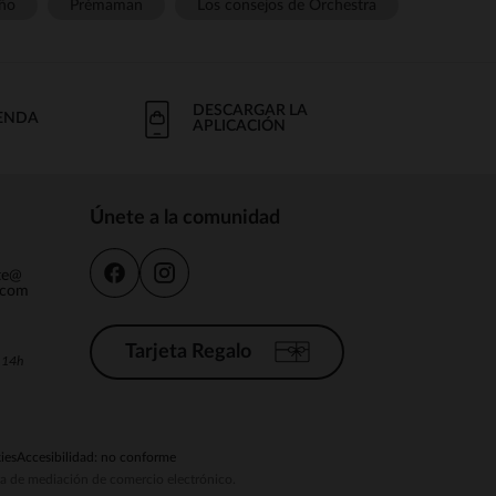
ño
Prémaman
Los consejos de Orchestra
DESCARGAR LA
IENDA
APLICACIÓN
Únete a la comunidad
nte@
.com
Tarjeta Regalo
a 14h
ies
Accesibilidad: no conforme
ema de mediación de comercio electrónico.