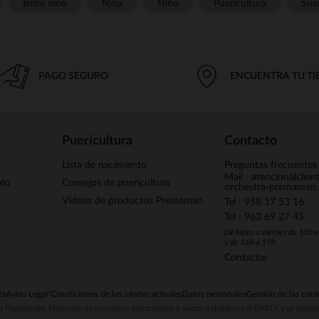
Bebé niño
Niña
Niño
Puericultura
Sue
PAGO SEGURO
ENCUENTRA TU T
Puericultura
Contacto
Lista de nacimiento
Preguntas frecuentes
Mail : atencionalclie
alo
Consejos de puericultura
orchestra-premaman
Vídeos de productos Prémaman
Tel : 958 17 53 16
Tel : 963 69 27 45
De lunes a viernes de 10h 
y de 16h a 19h
Contactar
ta
Aviso Legal
*Condiciones de las ofertas actuales
Datos personales
Gestión de las cook
la Federación Francesa de comercio electrónico y venta a distancia (FEVAD) y al sist