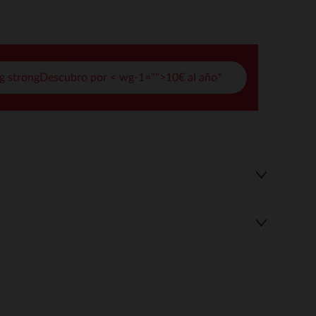
pciones
ustes de privacidad, garantizando el cumplimiento de las regula
g strongDescubro por < wg-1="">10€ al año*