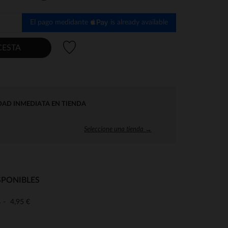
El pago medidante
is already available
Lista de deseos
CESTA
DAD INMEDIATA EN TIENDA
Seleccione una tienda →
SPONIBLES
4,95 €
o