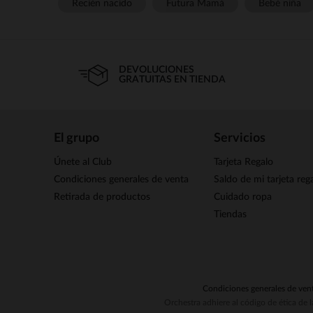
Recién nacido
Futura Mamá
Bebé niña
DEVOLUCIONES
GRATUITAS EN TIENDA
El grupo
Servicios
Únete al Club
Tarjeta Regalo
Condiciones generales de venta
Saldo de mi tarjeta reg
Retirada de productos
Cuidado ropa
Tiendas
Condiciones generales de ven
Orchestra adhiere al código de ética de 