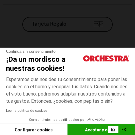
Tarjeta Regalo
Condiciones generales de venta
Continúa sin consentimiento
¡Da un mordisco a
Aviso Legal
*Condiciones de las ofertas actuales
nuestras cookies!
Datos personales
Esperamos que nos des tu consentimiento para poner las
Gestión de las cookies
cookies en el horno y recopilar tus datos. Cuando nos des
Accesibilidad: no conforme
el visto bueno, podremos adaptar nuestros contenidos a
talla
Gris
Gris
unica
Orchestra adhiere al código de ética de la Federación Francesa de comercio
tus gustos. Entonces, ¿cookies, con pepitas o sin?
electrónico y venta a distancia (FEVAD) y al sistema de mediación de
comercio electrónico.
Leer la política de cookies
El pago medidante
is already available
Consentimientos certificados por
España
Lista d
AÑADIR A LA CESTA
Configurar cookies
Aceptar y cerrar
ES
FR