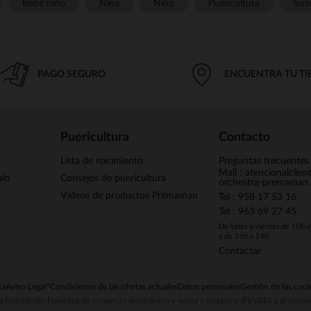
Bebé niño
Niña
Niño
Puericultura
Sue
PAGO SEGURO
ENCUENTRA TU T
Puericultura
Contacto
Lista de nacimiento
Preguntas frecuentes
Mail : atencionalclie
alo
Consejos de puericultura
orchestra-premaman
Vídeos de productos Prémaman
Tel : 958 17 53 16
Tel : 963 69 27 45
De lunes a viernes de 10h 
y de 16h a 19h
Contactar
ta
Aviso Legal
*Condiciones de las ofertas actuales
Datos personales
Gestión de las cook
la Federación Francesa de comercio electrónico y venta a distancia (FEVAD) y al sist