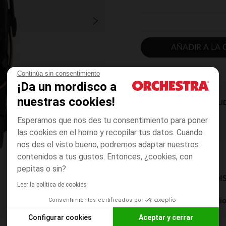
AÑADIR A LA 
Continúa sin consentimiento
¡Da un mordisco a
nuestras cookies!
DISPONIBILI
Esperamos que nos des tu consentimiento para poner
las cookies en el horno y recopilar tus datos. Cuando
nos des el visto bueno, podremos adaptar nuestros
contenidos a tus gustos. Entonces, ¿cookies, con
pepitas o sin?
MODOS DE ENVÍO DI
Leer la política de cookies
Consentimientos certificados por
Entrega a domicili
De 5 a 8 días
Configurar cookies
Aceptar y cerrar