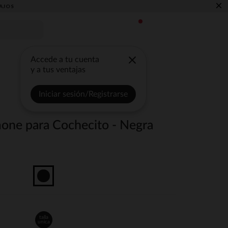
×
AJOS
Accede a tu cuenta
y a tus ventajas
Iniciar sesión/Registrarse
one para Cochecito - Negra
talla
unica