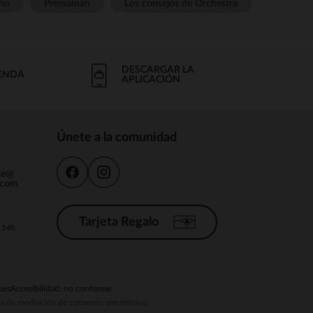
ño
Prémaman
Los consejos de Orchestra
DESCARGAR LA
IENDA
APLICACIÓN
Únete a la comunidad
nte@
.com
Tarjeta Regalo
a 14h
ies
Accesibilidad: no conforme
ema de mediación de comercio electrónico.