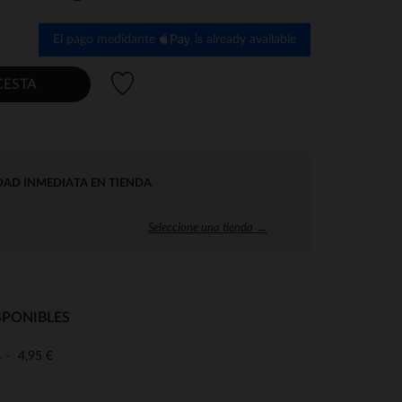
El pago medidante
is already available
Lista de deseos
CESTA
DAD INMEDIATA EN TIENDA
Seleccione una tienda →
SPONIBLES
4,95 €
o