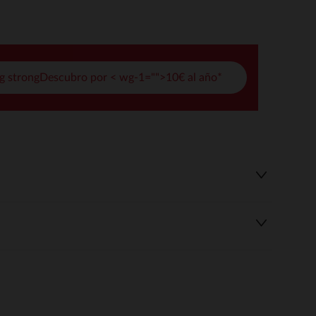
pciones
ustes de privacidad, garantizando el cumplimiento de las regula
g strongDescubro por < wg-1="">10€ al año*