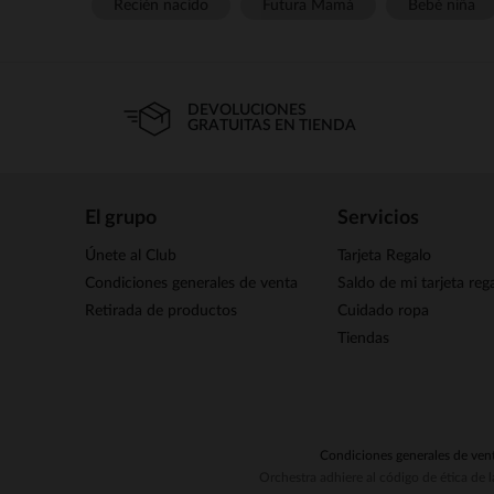
Recién nacido
Futura Mamá
Bebé niña
DEVOLUCIONES
GRATUITAS EN TIENDA
El grupo
Servicios
Únete al Club
Tarjeta Regalo
Condiciones generales de venta
Saldo de mi tarjeta reg
Retirada de productos
Cuidado ropa
Tiendas
Condiciones generales de ven
Orchestra adhiere al código de ética de 