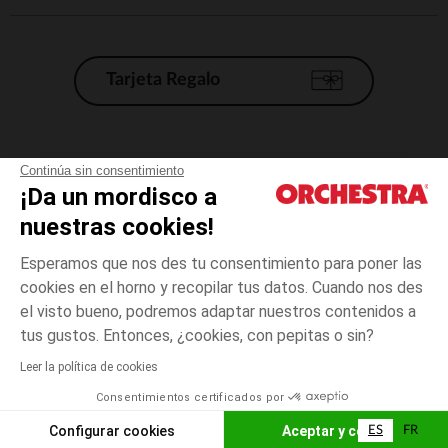
Tarjeta Regalo
Condiciones generales de venta
Continúa sin consentimiento
¡Da un mordisco a
Aviso Legal
*Condiciones de las ofertas actuales
nuestras cookies!
Datos personales
Esperamos que nos des tu consentimiento para poner las
Gestión de las cookies
cookies en el horno y recopilar tus datos. Cuando nos des
Accesibilidad: no conforme
el visto bueno, podremos adaptar nuestros contenidos a
talla
Multicolor
Multicolor
unica
Orchestra adhiere al código de ética de la Federación Francesa de comercio
tus gustos. Entonces, ¿cookies, con pepitas o sin?
electrónico y venta a distancia (FEVAD) y al sistema de mediación de
comercio electrónico.
Leer la política de cookies
El pago medidante
is already available
Consentimientos certificados por
España
Lista d
AÑADIR A LA CESTA
Configurar cookies
Aceptar y cerrar
ES
FR