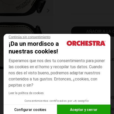
AÑADIR A LA 
Continúa sin consentimiento
¡Da un mordisco a
nuestras cookies!
DISPONIBILI
Esperamos que nos des tu consentimiento para poner
las cookies en el horno y recopilar tus datos. Cuando
nos des el visto bueno, podremos adaptar nuestros
contenidos a tus gustos. Entonces, ¿cookies, con
pepitas o sin?
Leer la política de cookies
MODOS DE ENVÍO DI
Consentimientos certificados por
Entrega a domicili
Configurar cookies
Aceptar y cerrar