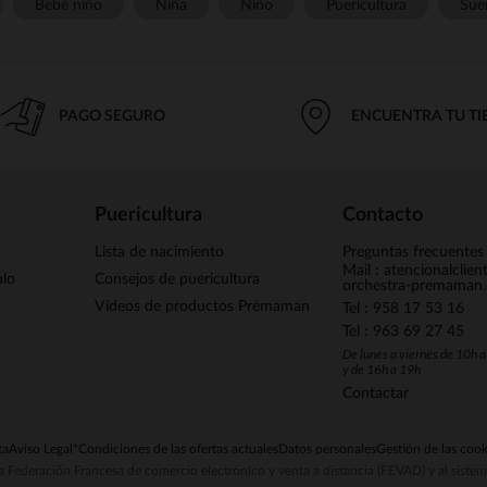
Bebé niño
Niña
Niño
Puericultura
Sue
PAGO SEGURO
ENCUENTRA TU T
Puericultura
Contacto
Lista de nacimiento
Preguntas frecuentes
Mail : atencionalclie
alo
Consejos de puericultura
orchestra-premaman
Vídeos de productos Prémaman
Tel : 958 17 53 16
Tel : 963 69 27 45
De lunes a viernes de 10h 
y de 16h a 19h
Contactar
ta
Aviso Legal
*Condiciones de las ofertas actuales
Datos personales
Gestión de las cook
la Federación Francesa de comercio electrónico y venta a distancia (FEVAD) y al sist