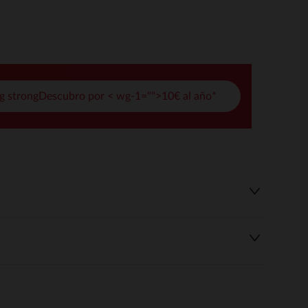
pciones
ustes de privacidad, garantizando el cumplimiento de las regula
g strongDescubro por < wg-1="">10€ al año*