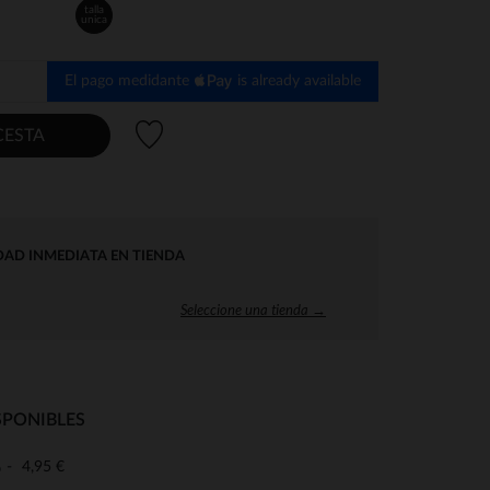
talla
unica
El pago medidante
is already available
Lista de deseos
CESTA
DAD INMEDIATA EN TIENDA
Seleccione una tienda →
SPONIBLES
4,95 €
o