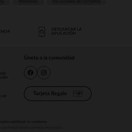
ño
Prémaman
Los consejos de Orchestra
DESCARGAR LA
IENDA
APLICACIÓN
Únete a la comunidad
nte@
.com
Tarjeta Regalo
a 14h
ies
Accesibilidad: no conforme
ema de mediación de comercio electrónico.