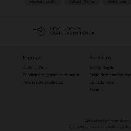
Recién nacido
Futura Mamá
Bebé niña
DEVOLUCIONES
GRATUITAS EN TIENDA
El grupo
Servicios
Únete al Club
Tarjeta Regalo
Condiciones generales de venta
Saldo de mi tarjeta reg
Retirada de productos
Cuidado ropa
Tiendas
Condiciones generales de ven
Orchestra adhiere al código de ética de 