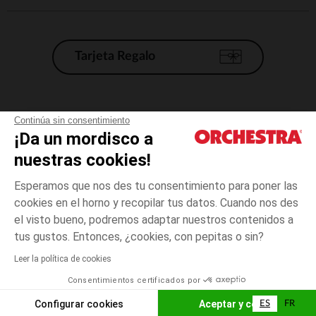
Tarjeta Regalo
Condiciones generales de venta
Continúa sin consentimiento
¡Da un mordisco a
Aviso Legal
*Condiciones de las ofertas actuales
nuestras cookies!
Datos personales
Esperamos que nos des tu consentimiento para poner las
Gestión de las cookies
cookies en el horno y recopilar tus datos. Cuando nos des
Accesibilidad: no conforme
el visto bueno, podremos adaptar nuestros contenidos a
talla
Vert
Vert
unica
Orchestra adhiere al código de ética de la Federación Francesa de comercio
tus gustos. Entonces, ¿cookies, con pepitas o sin?
electrónico y venta a distancia (FEVAD) y al sistema de mediación de
comercio electrónico.
Leer la política de cookies
El pago medidante
is already available
Consentimientos certificados por
España
Lista d
ELIGE UNA TALLA
Configurar cookies
Aceptar y cerrar
ES
FR