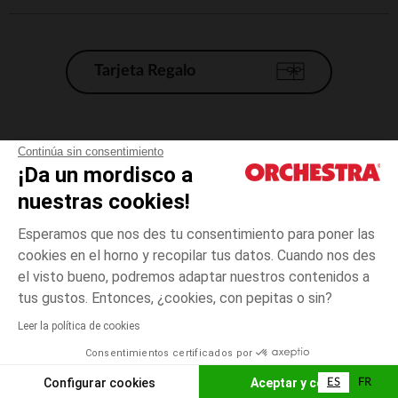
Tarjeta Regalo
Condiciones generales de venta
Continúa sin consentimiento
¡Da un mordisco a
Aviso Legal
*Condiciones de las ofertas actuales
nuestras cookies!
Datos personales
Esperamos que nos des tu consentimiento para poner las
Gestión de las cookies
cookies en el horno y recopilar tus datos. Cuando nos des
Accesibilidad: no conforme
el visto bueno, podremos adaptar nuestros contenidos a
talla
lila
lila
unica
Orchestra adhiere al código de ética de la Federación Francesa de comercio
tus gustos. Entonces, ¿cookies, con pepitas o sin?
electrónico y venta a distancia (FEVAD) y al sistema de mediación de
comercio electrónico.
Leer la política de cookies
El pago medidante
is already available
Consentimientos certificados por
España
Lista d
AÑADIR A LA CESTA
Configurar cookies
Aceptar y cerrar
ES
FR