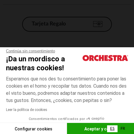
Tarjeta Regalo
Condiciones generales de venta
Continúa sin consentimiento
¡Da un mordisco a
Aviso Legal
*Condiciones de las ofertas actuales
nuestras cookies!
Datos personales
Esperamos que nos des tu consentimiento para poner las
Gestión de las cookies
cookies en el horno y recopilar tus datos. Cuando nos des
Accesibilidad: no conforme
el visto bueno, podremos adaptar nuestros contenidos a
talla
Rosa
Rosa
unica
Orchestra adhiere al código de ética de la Federación Francesa de comercio
tus gustos. Entonces, ¿cookies, con pepitas o sin?
electrónico y venta a distancia (FEVAD) y al sistema de mediación de
comercio electrónico.
Leer la política de cookies
El pago medidante
is already available
Consentimientos certificados por
España
Lista d
ELIGE UNA TALLA
Configurar cookies
Aceptar y cerrar
ES
FR