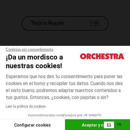
Tarjeta Regalo
Condiciones generales de venta
Continúa sin consentimiento
¡Da un mordisco a
Aviso Legal
*Condiciones de las ofertas actuales
nuestras cookies!
Datos personales
Esperamos que nos des tu consentimiento para poner las
Gestión de las cookies
cookies en el horno y recopilar tus datos. Cuando nos des
Accesibilidad: no conforme
el visto bueno, podremos adaptar nuestros contenidos a
talla
Gris
Gris
unica
Orchestra adhiere al código de ética de la Federación Francesa de comercio
tus gustos. Entonces, ¿cookies, con pepitas o sin?
electrónico y venta a distancia (FEVAD) y al sistema de mediación de
comercio electrónico.
Leer la política de cookies
El pago medidante
is already available
Consentimientos certificados por
España
Lista d
AÑADIR A LA CESTA
Configurar cookies
Aceptar y cerrar
ES
FR