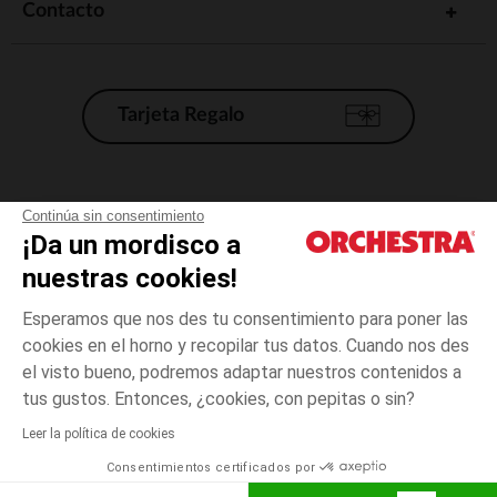
Contacto
Tarjeta Regalo
Condiciones generales de venta
Continúa sin consentimiento
¡Da un mordisco a
Aviso Legal
*Condiciones de las ofertas actuales
nuestras cookies!
Datos personales
Esperamos que nos des tu consentimiento para poner las
Gestión de las cookies
cookies en el horno y recopilar tus datos. Cuando nos des
Accesibilidad: no conforme
el visto bueno, podremos adaptar nuestros contenidos a
talla
Azul
Azul
unica
Orchestra adhiere al código de ética de la Federación Francesa de comercio
tus gustos. Entonces, ¿cookies, con pepitas o sin?
electrónico y venta a distancia (FEVAD) y al sistema de mediación de
comercio electrónico.
Leer la política de cookies
El pago medidante
is already available
Consentimientos certificados por
España
Lista d
ELIGE UNA TALLA