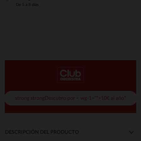
De 5 a 8 días
strong strongDescubro por < wg-1="">10€ al año*
DESCRIPCIÓN DEL PRODUCTO