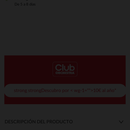
De 5 a 8 días
strong strongDescubro por < wg-1="">10€ al año*
DESCRIPCIÓN DEL PRODUCTO