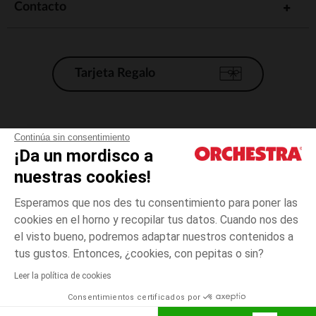
Contacto
Tarjeta Regalo
Condiciones generales de venta
Continúa sin consentimiento
¡Da un mordisco a
Aviso Legal
*Condiciones de las ofertas actuales
nuestras cookies!
Datos personales
Esperamos que nos des tu consentimiento para poner las
Gestión de las cookies
cookies en el horno y recopilar tus datos. Cuando nos des
Accesibilidad: no conforme
el visto bueno, podremos adaptar nuestros contenidos a
talla
Gris
Gris
unica
Orchestra adhiere al código de ética de la Federación Francesa de comercio
tus gustos. Entonces, ¿cookies, con pepitas o sin?
electrónico y venta a distancia (FEVAD) y al sistema de mediación de
comercio electrónico.
Leer la política de cookies
El pago medidante
is already available
Consentimientos certificados por
España
Lista d
AÑADIR A LA CESTA