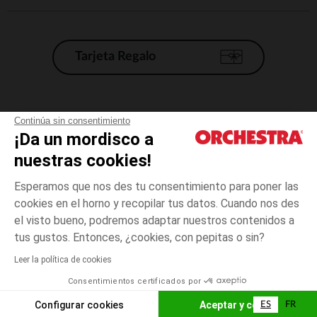
Tarjeta Regalo
Condiciones generales de venta
Continúa sin consentimiento
¡Da un mordisco a
Aviso Legal
*Condiciones de las ofertas actuales
nuestras cookies!
Datos personales
Esperamos que nos des tu consentimiento para poner las
Gestión de las cookies
cookies en el horno y recopilar tus datos. Cuando nos des
Accesibilidad: no conforme
el visto bueno, podremos adaptar nuestros contenidos a
talla
Rosa
Rosa
unica
Orchestra adhiere al código de ética de la Federación Francesa de comercio
tus gustos. Entonces, ¿cookies, con pepitas o sin?
electrónico y venta a distancia (FEVAD) y al sistema de mediación de
comercio electrónico.
Leer la política de cookies
El pago medidante
is already available
Consentimientos certificados por
España
Lista d
ELIGE UNA TALLA
Configurar cookies
Aceptar y cerrar
ES
FR