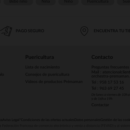
Bebé niño
Niña
Niño
Puericultura
Sue
PAGO SEGURO
ENCUENTRA TU T
Puericultura
Contacto
Lista de nacimiento
Preguntas frecuentes
Mail : atencionalclie
alo
Consejos de puericultura
orchestra-premaman
Vídeos de productos Prémaman
Tel : 958 17 53 16
Tel : 963 69 27 45
De lunes a viernes de 10h 
y de 16h a 19h
Contactar
ta
Aviso Legal
*Condiciones de las ofertas actuales
Datos personales
Gestión de las cook
la Federación Francesa de comercio electrónico y venta a distancia (FEVAD) y al sist