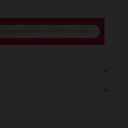
pciones
ustes de privacidad, garantizando el cumplimiento de las regula
g strongDescubro por < wg-1="">10€ al año*