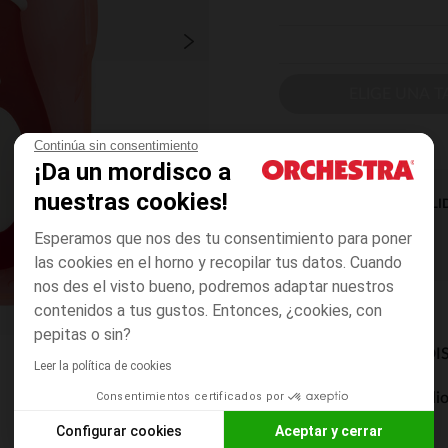
ELIGE UNA T
Continúa sin consentimiento
¡Da un mordisco a
nuestras cookies!
DISPONIBILI
Esperamos que nos des tu consentimiento para poner
las cookies en el horno y recopilar tus datos. Cuando
nos des el visto bueno, podremos adaptar nuestros
contenidos a tus gustos. Entonces, ¿cookies, con
pepitas o sin?
MODOS DE ENVÍO DI
Leer la política de cookies
Consentimientos certificados por
Entrega a domicili
De 5 a 8 días
Configurar cookies
Aceptar y cerrar