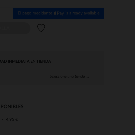
El pago medidante
is already available
Lista de deseos
ALLA
DAD INMEDIATA EN TIENDA
Seleccione una tienda →
SPONIBLES
4,95 €
o