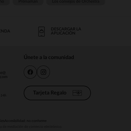
ño
Prémaman
Los consejos de Orchestra
DESCARGAR LA
IENDA
APLICACIÓN
Únete a la comunidad
nte@
.com
Tarjeta Regalo
a 14h
ies
Accesibilidad: no conforme
ema de mediación de comercio electrónico.