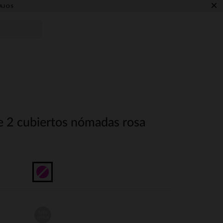
×
AJOS
 2 cubiertos nómadas rosa
talla
unica