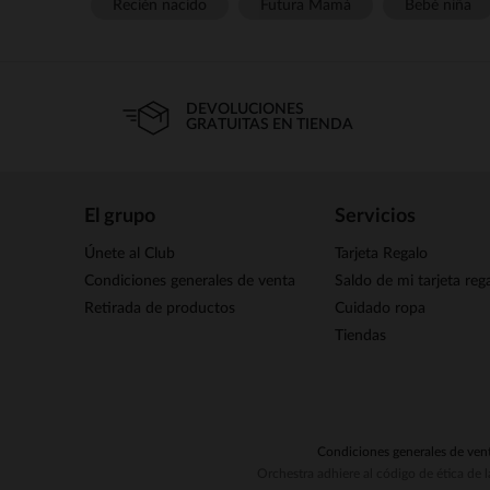
Recién nacido
Futura Mamá
Bebé niña
DEVOLUCIONES
GRATUITAS EN TIENDA
El grupo
Servicios
Únete al Club
Tarjeta Regalo
Condiciones generales de venta
Saldo de mi tarjeta reg
Retirada de productos
Cuidado ropa
Tiendas
Condiciones generales de ven
Orchestra adhiere al código de ética de 