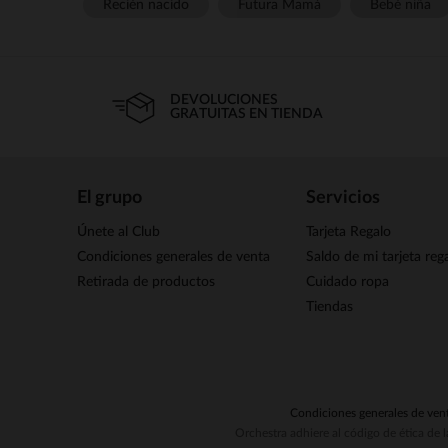
Recién nacido
Futura Mamá
Bebé niña
DEVOLUCIONES
GRATUITAS EN TIENDA
El grupo
Servicios
Únete al Club
Tarjeta Regalo
Condiciones generales de venta
Saldo de mi tarjeta reg
Retirada de productos
Cuidado ropa
Tiendas
Condiciones generales de ven
Orchestra adhiere al código de ética de 