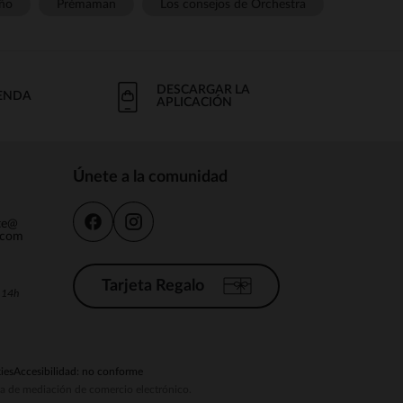
ño
Prémaman
Los consejos de Orchestra
DESCARGAR LA
IENDA
APLICACIÓN
Únete a la comunidad
nte@
.com
Tarjeta Regalo
a 14h
ies
Accesibilidad: no conforme
ema de mediación de comercio electrónico.