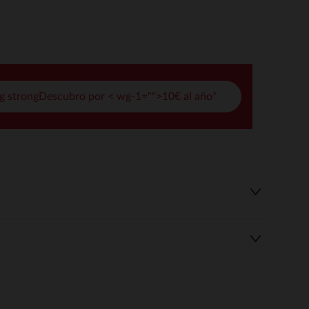
pciones
ustes de privacidad, garantizando el cumplimiento de las regula
g strongDescubro por < wg-1="">10€ al año*