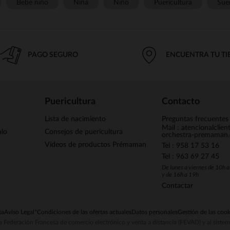
Bebé niño
Niña
Niño
Puericultura
Sue
PAGO SEGURO
ENCUENTRA TU T
Puericultura
Contacto
Lista de nacimiento
Preguntas frecuentes
Mail : atencionalclie
alo
Consejos de puericultura
orchestra-premaman
Vídeos de productos Prémaman
Tel : 958 17 53 16
Tel : 963 69 27 45
De lunes a viernes de 10h 
y de 16h a 19h
Contactar
ta
Aviso Legal
*Condiciones de las ofertas actuales
Datos personales
Gestión de las cook
la Federación Francesa de comercio electrónico y venta a distancia (FEVAD) y al sist