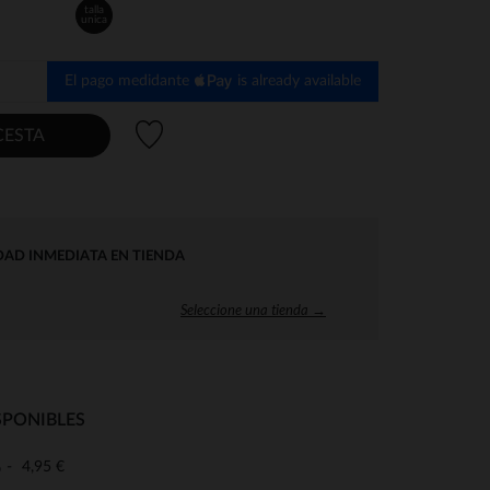
talla
unica
El pago medidante
is already available
Lista de deseos
CESTA
DAD INMEDIATA EN TIENDA
Seleccione una tienda →
SPONIBLES
4,95 €
o