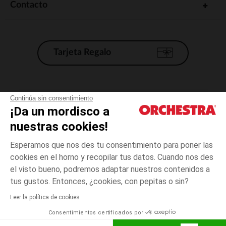
Contacto
Tarjeta Regalo
Condiciones generales de venta
Continúa sin consentimiento
¡Da un mordisco a
Aviso Legal
*Condiciones de las ofertas actuales
nuestras cookies!
Datos personales
Esperamos que nos des tu consentimiento para poner las
Gestión de las cookies
cookies en el horno y recopilar tus datos. Cuando nos des
Accesibilidad: no conforme
el visto bueno, podremos adaptar nuestros contenidos a
talla
Transparente
Transparente
unica
Orchestra adhiere al código de ética de la Federación Francesa de comercio
tus gustos. Entonces, ¿cookies, con pepitas o sin?
electrónico y venta a distancia (FEVAD) y al sistema de mediación de
comercio electrónico.
Leer la política de cookies
El pago medidante
is already available
Consentimientos certificados por
España
Lista d
AÑADIR A LA CESTA