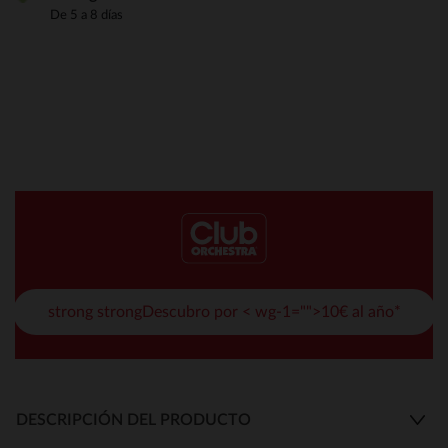
De 5 a 8 días
strong strongDescubro por < wg-1="">10€ al año*
DESCRIPCIÓN DEL PRODUCTO