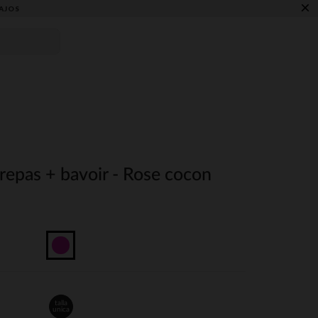
×
AJOS
repas + bavoir - Rose cocon
talla
unica