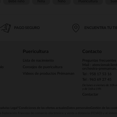
Bebé niño
Niña
Niño
Puericultura
Sue
PAGO SEGURO
ENCUENTRA TU T
Puericultura
Contacto
Lista de nacimiento
Preguntas frecuentes
Mail : atencionalclie
alo
Consejos de puericultura
orchestra-premaman
Vídeos de productos Prémaman
Tel : 958 17 53 16
Tel : 963 69 27 45
De lunes a viernes de 10h 
y de 16h a 19h
Contactar
ta
Aviso Legal
*Condiciones de las ofertas actuales
Datos personales
Gestión de las cook
la Federación Francesa de comercio electrónico y venta a distancia (FEVAD) y al sist