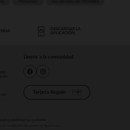
ño
Prémaman
Los consejos de Orchestra
DESCARGAR LA
IENDA
APLICACIÓN
Únete a la comunidad
nte@
.com
Tarjeta Regalo
a 14h
ies
Accesibilidad: no conforme
ema de mediación de comercio electrónico.