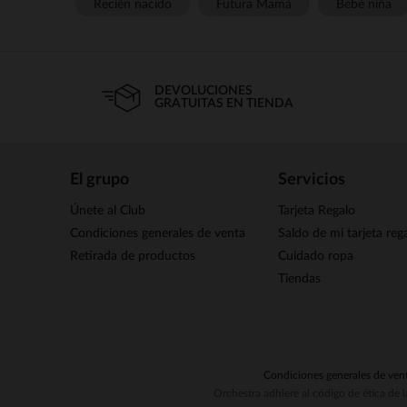
Recién nacido
Futura Mamá
Bebé niña
DEVOLUCIONES
GRATUITAS EN TIENDA
El grupo
Servicios
Únete al Club
Tarjeta Regalo
Condiciones generales de venta
Saldo de mi tarjeta reg
Retirada de productos
Cuidado ropa
Tiendas
Condiciones generales de ven
Orchestra adhiere al código de ética de 