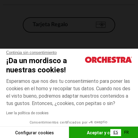
Tarjeta Regalo
Condiciones generales de venta
Continúa sin consentimiento
¡Da un mordisco a
Aviso Legal
*Condiciones de las ofertas actuales
nuestras cookies!
Datos personales
Esperamos que nos des tu consentimiento para poner las
Gestión de las cookies
cookies en el horno y recopilar tus datos. Cuando nos des
Accesibilidad: no conforme
el visto bueno, podremos adaptar nuestros contenidos a
talla
Verde
Verde
unica
Orchestra adhiere al código de ética de la Federación Francesa de comercio
tus gustos. Entonces, ¿cookies, con pepitas o sin?
electrónico y venta a distancia (FEVAD) y al sistema de mediación de
comercio electrónico.
Leer la política de cookies
El pago medidante
is already available
Consentimientos certificados por
España
Lista d
ELIGE UNA TALLA
Configurar cookies
Aceptar y cerrar
ES
FR