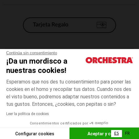
Tarjeta Regalo
Condiciones generales de venta
Continúa sin consentimiento
¡Da un mordisco a
Aviso Legal
*Condiciones de las ofertas actuales
nuestras cookies!
Datos personales
Esperamos que nos des tu consentimiento para poner las
Gestión de las cookies
cookies en el horno y recopilar tus datos. Cuando nos des
Accesibilidad: no conforme
el visto bueno, podremos adaptar nuestros contenidos a
talla
Azul
Azul
unica
Orchestra adhiere al código de ética de la Federación Francesa de comercio
tus gustos. Entonces, ¿cookies, con pepitas o sin?
electrónico y venta a distancia (FEVAD) y al sistema de mediación de
comercio electrónico.
Leer la política de cookies
El pago medidante
is already available
Consentimientos certificados por
España
Lista d
AÑADIR A LA CESTA
Configurar cookies
Aceptar y cerrar
ES
FR