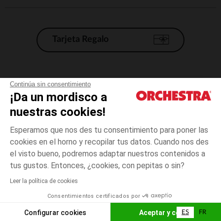
Tarjeta Regalo
Condiciones generales de venta
Continúa sin consentimiento
¡Da un mordisco a
Aviso Legal
*Condiciones de las ofertas actuales
nuestras cookies!
Datos personales
Esperamos que nos des tu consentimiento para poner las
Gestión de las cookies
cookies en el horno y recopilar tus datos. Cuando nos des
Accesibilidad: no conforme
el visto bueno, podremos adaptar nuestros contenidos a
talla
Rosa
Rosa
unica
Orchestra adhiere al código de ética de la Federación Francesa de comercio
tus gustos. Entonces, ¿cookies, con pepitas o sin?
electrónico y venta a distancia (FEVAD) y al sistema de mediación de
comercio electrónico.
Leer la política de cookies
El pago medidante
is already available
Consentimientos certificados por
España
Lista d
AÑADIR A LA CESTA
Configurar cookies
Aceptar y cerrar
ES
FR