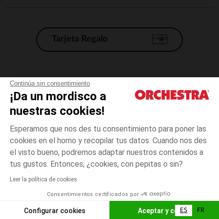
Tarjeta Regalo
Condiciones generales de venta
Continúa sin consentimiento
¡Da un mordisco a
Aviso Legal
*Condiciones de las ofertas actuales
nuestras cookies!
Datos personales
Esperamos que nos des tu consentimiento para poner las
Gestión de las cookies
cookies en el horno y recopilar tus datos. Cuando nos des
Accesibilidad: no conforme
el visto bueno, podremos adaptar nuestros contenidos a
talla
Blanco
Blanco
unica
Orchestra adhiere al código de ética de la Federación Francesa de comercio
tus gustos. Entonces, ¿cookies, con pepitas o sin?
electrónico y venta a distancia (FEVAD) y al sistema de mediación de
comercio electrónico.
Leer la política de cookies
El pago medidante
is already available
Consentimientos certificados por
España
Lista d
AÑADIR A LA CESTA
Configurar cookies
Aceptar y cerrar
ES
FR