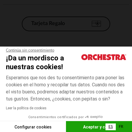
Tarjeta Regalo
Condiciones generales de venta
Continúa sin consentimiento
¡Da un mordisco a
Aviso Legal
*Condiciones de las ofertas actuales
nuestras cookies!
Datos personales
Esperamos que nos des tu consentimiento para poner las
Gestión de las cookies
cookies en el horno y recopilar tus datos. Cuando nos des
Accesibilidad: no conforme
el visto bueno, podremos adaptar nuestros contenidos a
talla
Estampado
Estampado
unica
Orchestra adhiere al código de ética de la Federación Francesa de comercio
tus gustos. Entonces, ¿cookies, con pepitas o sin?
electrónico y venta a distancia (FEVAD) y al sistema de mediación de
comercio electrónico.
Leer la política de cookies
El pago medidante
is already available
Consentimientos certificados por
España
Lista d
AÑADIR A LA CESTA
Configurar cookies
Aceptar y cerrar
ES
FR