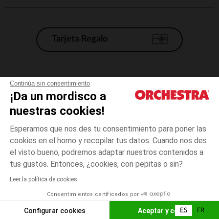
Tarjeta Regalo
Condiciones generales de venta
Continúa sin consentimiento
¡Da un mordisco a
Aviso Legal
*Condiciones de las ofertas actuales
nuestras cookies!
Datos personales
Esperamos que nos des tu consentimiento para poner las
Gestión de las cookies
cookies en el horno y recopilar tus datos. Cuando nos des
Accesibilidad: no conforme
el visto bueno, podremos adaptar nuestros contenidos a
talla
Azul
Azul
unica
Orchestra adhiere al código de ética de la Federación Francesa de comercio
tus gustos. Entonces, ¿cookies, con pepitas o sin?
electrónico y venta a distancia (FEVAD) y al sistema de mediación de
comercio electrónico.
Leer la política de cookies
El pago medidante
is already available
Consentimientos certificados por
España
Lista d
AÑADIR A LA CESTA
Configurar cookies
Aceptar y cerrar
ES
FR