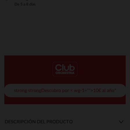
De 5 a 8 días
strong strongDescubro por < wg-1="">10€ al año*
DESCRIPCIÓN DEL PRODUCTO