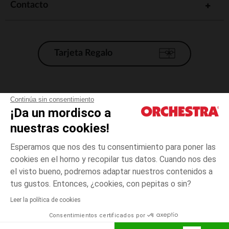
Contacto
Tarjeta Regalo
Condiciones generales de venta
Continúa sin consentimiento
¡Da un mordisco a
Aviso Legal
*Condiciones de las ofertas actuales
nuestras cookies!
Datos personales
Esperamos que nos des tu consentimiento para poner las
Gestión de las cookies
cookies en el horno y recopilar tus datos. Cuando nos des
Accesibilidad: no conforme
el visto bueno, podremos adaptar nuestros contenidos a
talla
Verde
Verde
unica
Orchestra adhiere al código de ética de la Federación Francesa de comercio
tus gustos. Entonces, ¿cookies, con pepitas o sin?
electrónico y venta a distancia (FEVAD) y al sistema de mediación de
comercio electrónico.
Leer la política de cookies
El pago medidante
is already available
Consentimientos certificados por
España
Lista d
AÑADIR A LA CESTA