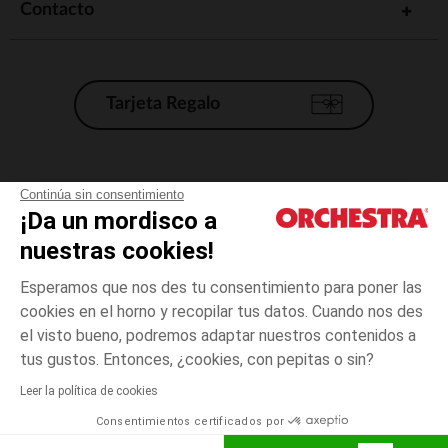
Contacto
Tarjeta Regalo
Condiciones generales de venta
Continúa sin consentimiento
¡Da un mordisco a
Aviso Legal
*Condiciones de las ofertas actuales
nuestras cookies!
Datos personales
Esperamos que nos des tu consentimiento para poner las
Gestión de las cookies
cookies en el horno y recopilar tus datos. Cuando nos des
Accesibilidad: no conforme
el visto bueno, podremos adaptar nuestros contenidos a
talla
Multicolor
Multicolor
unica
Orchestra adhiere al código de ética de la Federación Francesa de comercio
tus gustos. Entonces, ¿cookies, con pepitas o sin?
electrónico y venta a distancia (FEVAD) y al sistema de mediación de
comercio electrónico.
Leer la política de cookies
El pago medidante
is already available
Consentimientos certificados por
España
Lista d
AÑADIR A LA CESTA