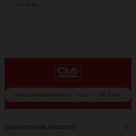
De 5 a 8 días
strong strongDescubro por < wg-1="">10€ al año*
DESCRIPCIÓN DEL PRODUCTO